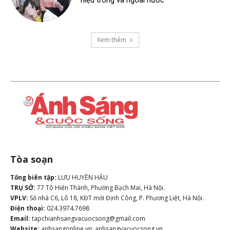
hiệu trong và ngoài nước
Xem thêm
Tòa soạn
Tổng biên tập:
LƯU HUYỀN HẬU
TRỤ SỞ:
77 Tô Hiến Thành, Phường Bạch Mai, Hà Nội.
VPLV:
Số nhà C6, Lô 18, KĐT mới Định Công, P. Phương Liệt, Hà Nội.
Điện thoại:
024.3974.7698
Email:
tapchianhsangvacuocsong@gmail.com
Website:
anhsangonline.vn; anhsangvacuocsong.vn