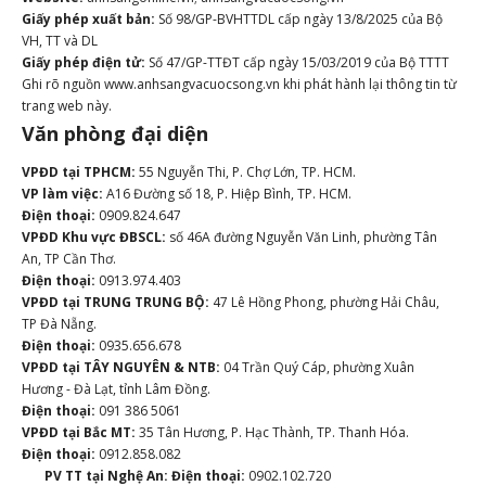
Giấy phép xuất bản:
Số 98/GP-BVHTTDL cấp ngày 13/8/2025 của Bộ
VH, TT và DL
Giấy phép điện tử:
Số 47/GP-TTĐT cấp ngày 15/03/2019 của Bộ TTTT
Ghi rõ nguồn www.anhsangvacuocsong.vn khi phát hành lại thông tin từ
trang web này.
Văn phòng đại diện
VPĐD tại TPHCM:
55 Nguyễn Thi, P. Chợ Lớn, TP. HCM.
VP làm việc:
A16 Đường số 18, P. Hiệp Bình, TP. HCM.
Điện thoại:
0909.824.647
VPĐD Khu vực ĐBSCL:
số 46A đường Nguyễn Văn Linh, phường Tân
An, TP Cần Thơ.
Điện thoại:
0913.974.403
VPĐD tại TRUNG TRUNG BỘ:
47 Lê Hồng Phong, phường Hải Châu,
TP Đà Nẵng.
Điện thoại:
0935.656.678
VPĐD tại TÂY NGUYÊN & NTB:
04 Trần Quý Cáp, phường Xuân
Hương - Đà Lạt, tỉnh Lâm Đồng.
Điện thoại:
091 386 5061
VPĐD tại Bắc MT:
35 Tân Hương, P. Hạc Thành, TP. Thanh Hóa.
Điện thoại:
0912.858.082
PV TT tại Nghệ An:
Điện thoại:
0902.102.720