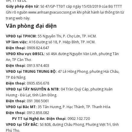
VH, TT và DL
Giấy phép điện tử:
Số 47/GP-TTĐT cấp ngày 15/03/2019 của Bộ TTTT
Ghi rõ nguồn www.anhsangvacuocsong.vn khi phát hành lại thông tin từ
trang web này.
Văn phòng đại diện
VPĐD tại TPHCM:
55 Nguyễn Thi, P. Chợ Lớn, TP. HCM.
VP làm việc:
A16 Đường số 18, P. Hiệp Bình, TP. HCM.
Điện thoại:
0909.824.647
VPĐD Khu vực ĐBSCL:
số 46A đường Nguyễn Văn Linh, phường Tân
An, TP Cần Thơ.
Điện thoại:
0913.974.403
VPĐD tại TRUNG TRUNG BỘ:
47 Lê Hồng Phong, phường Hải Châu,
TP Đà Nẵng.
Điện thoại:
0935.656.678
VPĐD tại TÂY NGUYÊN & NTB:
04 Trần Quý Cáp, phường Xuân
Hương - Đà Lạt, tỉnh Lâm Đồng.
Điện thoại:
091 386 5061
VPĐD tại Bắc MT:
35 Tân Hương, P. Hạc Thành, TP. Thanh Hóa.
Điện thoại:
0912.858.082
PV TT tại Nghệ An:
Điện thoại:
0902.102.720
VPĐD tại TÂY BẮC:
Số 808, đường Châu Phong, Phường Việt Trì, tỉnh
Phú Thọ.