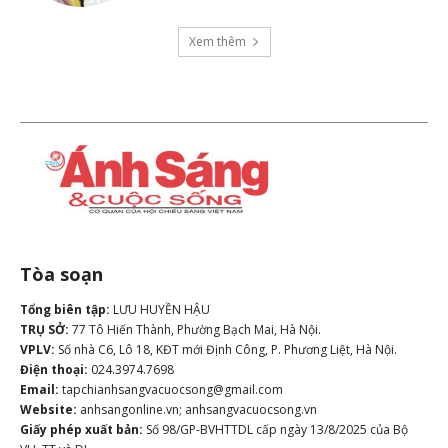
Xem thêm
Tòa soạn
Tổng biên tập:
LƯU HUYỀN HẬU
TRỤ SỞ:
77 Tô Hiến Thành, Phường Bạch Mai, Hà Nội.
VPLV:
Số nhà C6, Lô 18, KĐT mới Định Công, P. Phương Liệt, Hà Nội.
Điện thoại:
024.3974.7698
Email:
tapchianhsangvacuocsong@gmail.com
Website:
anhsangonline.vn; anhsangvacuocsong.vn
Giấy phép xuất bản:
Số 98/GP-BVHTTDL cấp ngày 13/8/2025 của Bộ