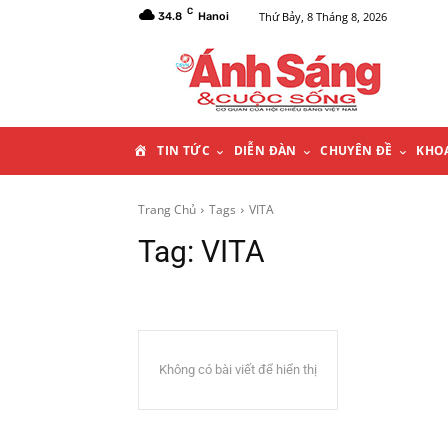
C
Thứ Bảy, 8 Tháng 8, 2026
34.8
Hanoi
T
TIN TỨC
DIỄN ĐÀN
CHUYÊN ĐỀ
KHO
R
Trang Chủ
Tags
VITA
Tag:
VITA
A
N
G
Không có bài viết để hiển thị
C
H