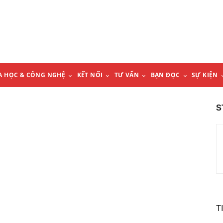
A HỌC & CÔNG NGHỆ
KẾT NỐI
TƯ VẤN
BẠN ĐỌC
SỰ KIỆN
S
T