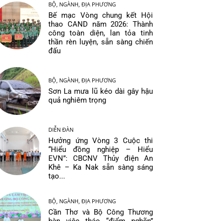
BỘ, NGÀNH, ĐỊA PHƯƠNG
Bế mạc Vòng chung kết Hội
thao CAND năm 2026: Thành
công toàn diện, lan tỏa tinh
thần rèn luyện, sẵn sàng chiến
đấu
BỘ, NGÀNH, ĐỊA PHƯƠNG
Sơn La mưa lũ kéo dài gây hậu
quả nghiêm trọng
DIỄN ĐÀN
Hưởng ứng Vòng 3 Cuộc thi
“Hiểu đồng nghiệp – Hiểu
EVN”: CBCNV Thủy điện An
Khê – Ka Nak sẵn sàng sáng
tạo...
BỘ, NGÀNH, ĐỊA PHƯƠNG
Cần Thơ và Bộ Công Thương