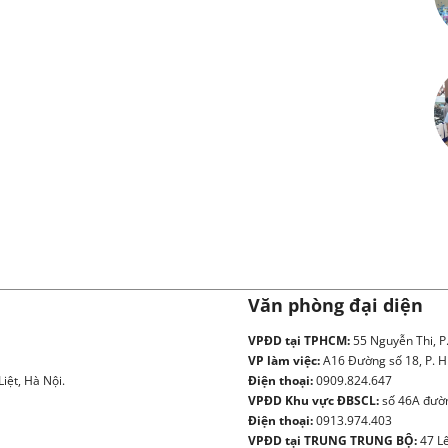
Văn phòng đại diện
VPĐD tại TPHCM:
55 Nguyễn Thi, P
VP làm việc:
A16 Đường số 18, P. H
iệt, Hà Nội.
Điện thoại:
0909.824.647
VPĐD Khu vực ĐBSCL:
số 46A đườn
Điện thoại:
0913.974.403
VPĐD tại TRUNG TRUNG BỘ:
47 Lê