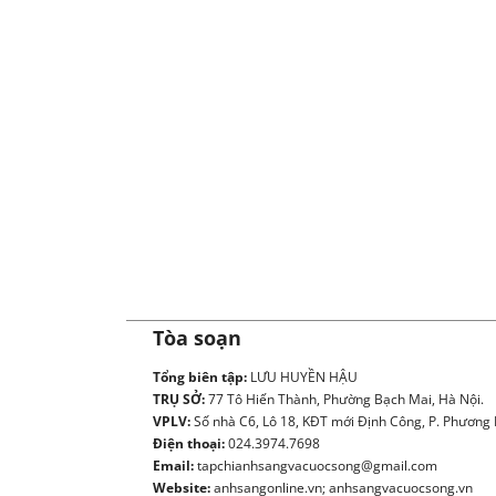
Tòa soạn
Tổng biên tập:
LƯU HUYỀN HẬU
TRỤ SỞ:
77 Tô Hiến Thành, Phường Bạch Mai, Hà Nội.
VPLV:
Số nhà C6, Lô 18, KĐT mới Định Công, P. Phương L
Điện thoại:
024.3974.7698
Email:
tapchianhsangvacuocsong@gmail.com
Website:
anhsangonline.vn; anhsangvacuocsong.vn