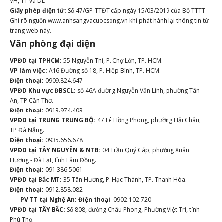
VH, TT và DL
Giấy phép điện tử:
Số 47/GP-TTĐT cấp ngày 15/03/2019 của Bộ TTTT
Ghi rõ nguồn www.anhsangvacuocsong.vn khi phát hành lại thông tin từ
trang web này.
Văn phòng đại diện
VPĐD tại TPHCM:
55 Nguyễn Thi, P. Chợ Lớn, TP. HCM.
VP làm việc:
A16 Đường số 18, P. Hiệp Bình, TP. HCM.
Điện thoại:
0909.824.647
VPĐD Khu vực ĐBSCL:
số 46A đường Nguyễn Văn Linh, phường Tân
An, TP Cần Thơ.
Điện thoại:
0913.974.403
VPĐD tại TRUNG TRUNG BỘ:
47 Lê Hồng Phong, phường Hải Châu,
TP Đà Nẵng.
Điện thoại:
0935.656.678
VPĐD tại TÂY NGUYÊN & NTB:
04 Trần Quý Cáp, phường Xuân
Hương - Đà Lạt, tỉnh Lâm Đồng.
Điện thoại:
091 386 5061
VPĐD tại Bắc MT:
35 Tân Hương, P. Hạc Thành, TP. Thanh Hóa.
Điện thoại:
0912.858.082
PV TT tại Nghệ An:
Điện thoại:
0902.102.720
VPĐD tại TÂY BẮC:
Số 808, đường Châu Phong, Phường Việt Trì, tỉnh
Phú Thọ.