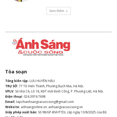
Xem thêm
Tòa soạn
Tổng biên tập:
LƯU HUYỀN HẬU
TRỤ SỞ:
77 Tô Hiến Thành, Phường Bạch Mai, Hà Nội.
VPLV:
Số nhà C6, Lô 18, KĐT mới Định Công, P. Phương Liệt, Hà Nội.
Điện thoại:
024.3974.7698
Email:
tapchianhsangvacuocsong@gmail.com
Website:
anhsangonline.vn; anhsangvacuocsong.vn
Giấy phép xuất bản:
Số 98/GP-BVHTTDL cấp ngày 13/8/2025 của Bộ