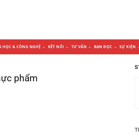
A HỌC & CÔNG NGHỆ
KẾT NỐI
TƯ VẤN
BẠN ĐỌC
SỰ KIỆN
S
thực phẩm
T