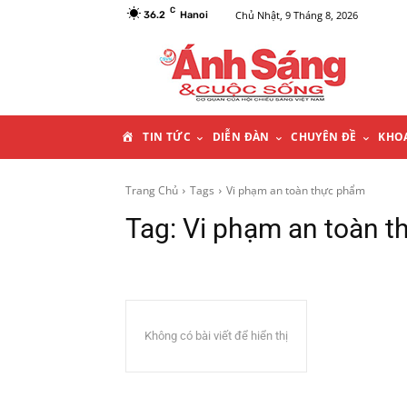
C
Chủ Nhật, 9 Tháng 8, 2026
36.2
Hanoi
T
TIN TỨC
DIỄN ĐÀN
CHUYÊN ĐỀ
KHO
R
Trang Chủ
Tags
Vi phạm an toàn thực phẩm
Tag:
Vi phạm an toàn 
A
N
G
Không có bài viết để hiển thị
C
H