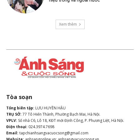
hiệu trong và ngoài nước
Xem thêm
Tòa soạn
Tổng biên tập:
LƯU HUYỀN HẬU
TRỤ SỞ:
77 Tô Hiến Thành, Phường Bạch Mai, Hà Nội.
VPLV:
Số nhà C6, Lô 18, KĐT mới Định Công, P. Phương Liệt, Hà Nội.
Điện thoại:
024.3974.7698
Email:
tapchianhsangvacuocsong@gmail.com
Website:
anhsangonline.vn; anhsangvacuocsong.vn