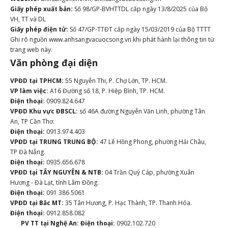
Giấy phép xuất bản:
Số 98/GP-BVHTTDL cấp ngày 13/8/2025 của Bộ
VH, TT và DL
Giấy phép điện tử:
Số 47/GP-TTĐT cấp ngày 15/03/2019 của Bộ TTTT
Ghi rõ nguồn www.anhsangvacuocsong.vn khi phát hành lại thông tin từ
trang web này.
Văn phòng đại diện
VPĐD tại TPHCM:
55 Nguyễn Thi, P. Chợ Lớn, TP. HCM.
VP làm việc:
A16 Đường số 18, P. Hiệp Bình, TP. HCM.
Điện thoại:
0909.824.647
VPĐD Khu vực ĐBSCL:
số 46A đường Nguyễn Văn Linh, phường Tân
An, TP Cần Thơ.
Điện thoại:
0913.974.403
VPĐD tại TRUNG TRUNG BỘ:
47 Lê Hồng Phong, phường Hải Châu,
TP Đà Nẵng.
Điện thoại:
0935.656.678
VPĐD tại TÂY NGUYÊN & NTB:
04 Trần Quý Cáp, phường Xuân
Hương - Đà Lạt, tỉnh Lâm Đồng.
Điện thoại:
091 386 5061
VPĐD tại Bắc MT:
35 Tân Hương, P. Hạc Thành, TP. Thanh Hóa.
Điện thoại:
0912.858.082
PV TT tại Nghệ An:
Điện thoại:
0902.102.720