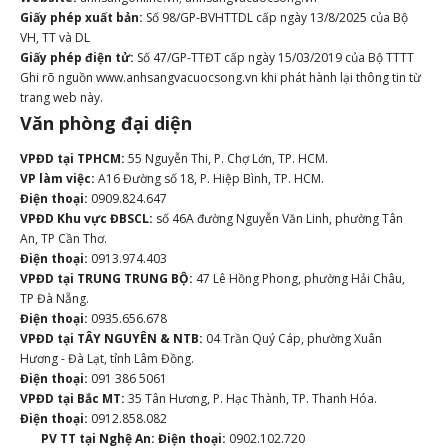
Giấy phép xuất bản:
Số 98/GP-BVHTTDL cấp ngày 13/8/2025 của Bộ
VH, TT và DL
Giấy phép điện tử:
Số 47/GP-TTĐT cấp ngày 15/03/2019 của Bộ TTTT
Ghi rõ nguồn www.anhsangvacuocsong.vn khi phát hành lại thông tin từ
trang web này.
Văn phòng đại diện
VPĐD tại TPHCM:
55 Nguyễn Thi, P. Chợ Lớn, TP. HCM.
VP làm việc:
A16 Đường số 18, P. Hiệp Bình, TP. HCM.
Điện thoại:
0909.824.647
VPĐD Khu vực ĐBSCL:
số 46A đường Nguyễn Văn Linh, phường Tân
An, TP Cần Thơ.
Điện thoại:
0913.974.403
VPĐD tại TRUNG TRUNG BỘ:
47 Lê Hồng Phong, phường Hải Châu,
TP Đà Nẵng.
Điện thoại:
0935.656.678
VPĐD tại TÂY NGUYÊN & NTB:
04 Trần Quý Cáp, phường Xuân
Hương - Đà Lạt, tỉnh Lâm Đồng.
Điện thoại:
091 386 5061
VPĐD tại Bắc MT:
35 Tân Hương, P. Hạc Thành, TP. Thanh Hóa.
Điện thoại:
0912.858.082
PV TT tại Nghệ An:
Điện thoại:
0902.102.720