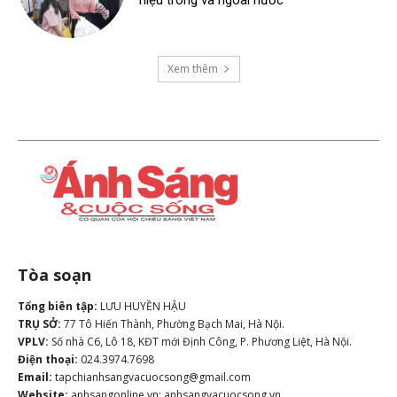
hiệu trong và ngoài nước
Xem thêm
Tòa soạn
Tổng biên tập:
LƯU HUYỀN HẬU
TRỤ SỞ:
77 Tô Hiến Thành, Phường Bạch Mai, Hà Nội.
VPLV:
Số nhà C6, Lô 18, KĐT mới Định Công, P. Phương Liệt, Hà Nội.
Điện thoại:
024.3974.7698
Email:
tapchianhsangvacuocsong@gmail.com
Website:
anhsangonline.vn; anhsangvacuocsong.vn