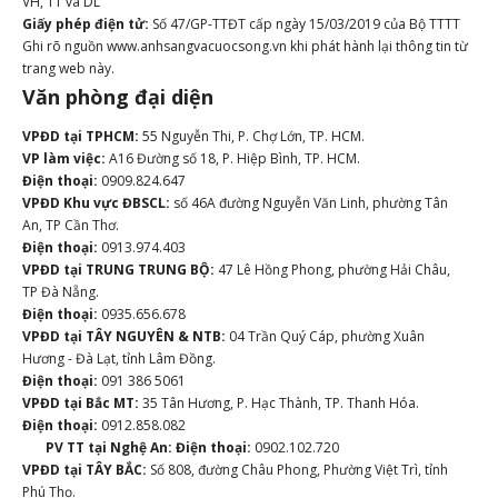
VH, TT và DL
Giấy phép điện tử:
Số 47/GP-TTĐT cấp ngày 15/03/2019 của Bộ TTTT
Ghi rõ nguồn www.anhsangvacuocsong.vn khi phát hành lại thông tin từ
trang web này.
Văn phòng đại diện
VPĐD tại TPHCM:
55 Nguyễn Thi, P. Chợ Lớn, TP. HCM.
VP làm việc:
A16 Đường số 18, P. Hiệp Bình, TP. HCM.
Điện thoại:
0909.824.647
VPĐD Khu vực ĐBSCL:
số 46A đường Nguyễn Văn Linh, phường Tân
An, TP Cần Thơ.
Điện thoại:
0913.974.403
VPĐD tại TRUNG TRUNG BỘ:
47 Lê Hồng Phong, phường Hải Châu,
TP Đà Nẵng.
Điện thoại:
0935.656.678
VPĐD tại TÂY NGUYÊN & NTB:
04 Trần Quý Cáp, phường Xuân
Hương - Đà Lạt, tỉnh Lâm Đồng.
Điện thoại:
091 386 5061
VPĐD tại Bắc MT:
35 Tân Hương, P. Hạc Thành, TP. Thanh Hóa.
Điện thoại:
0912.858.082
PV TT tại Nghệ An:
Điện thoại:
0902.102.720
VPĐD tại TÂY BẮC:
Số 808, đường Châu Phong, Phường Việt Trì, tỉnh
Phú Thọ.