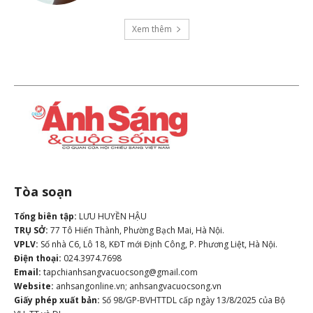
Xem thêm
Tòa soạn
Tổng biên tập:
LƯU HUYỀN HẬU
TRỤ SỞ:
77 Tô Hiến Thành, Phường Bạch Mai, Hà Nội.
VPLV:
Số nhà C6, Lô 18, KĐT mới Định Công, P. Phương Liệt, Hà Nội.
Điện thoại:
024.3974.7698
Email:
tapchianhsangvacuocsong@gmail.com
Website:
anhsangonline.vn; anhsangvacuocsong.vn
Giấy phép xuất bản:
Số 98/GP-BVHTTDL cấp ngày 13/8/2025 của Bộ