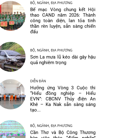
BỘ, NGÀNH, ĐỊA PHƯƠNG
Bế mạc Vòng chung kết Hội
thao CAND năm 2026: Thành
công toàn diện, lan tỏa tinh
thần rèn luyện, sẵn sàng chiến
đấu
BỘ, NGÀNH, ĐỊA PHƯƠNG
Sơn La mưa lũ kéo dài gây hậu
quả nghiêm trọng
DIỄN ĐÀN
Hưởng ứng Vòng 3 Cuộc thi
“Hiểu đồng nghiệp – Hiểu
EVN”: CBCNV Thủy điện An
Khê – Ka Nak sẵn sàng sáng
tạo...
BỘ, NGÀNH, ĐỊA PHƯƠNG
Cần Thơ và Bộ Công Thương