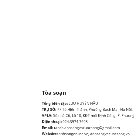
Tòa soạn
Tổng biên tập:
LƯU HUYỀN HẬU
TRỤ SỞ:
77 Tô Hiến Thành, Phường Bạch Mai, Hà Nội.
VPLV:
Số nhà C6, Lô 18, KĐT mới Định Công, P. Phương L
Điện thoại:
024.3974.7698
Email:
tapchianhsangvacuocsong@gmail.com
Website:
anhsangonline.vn; anhsangvacuocsong.vn