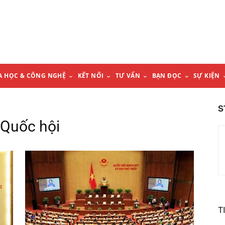
A HỌC & CÔNG NGHỆ
KẾT NỐI
TƯ VẤN
BẠN ĐỌC
SỰ KIỆN
S
 Quốc hội
T