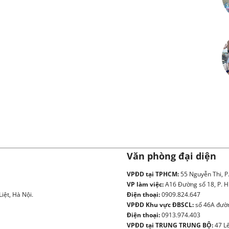
Văn phòng đại diện
VPĐD tại TPHCM:
55 Nguyễn Thi, P
VP làm việc:
A16 Đường số 18, P. H
iệt, Hà Nội.
Điện thoại:
0909.824.647
VPĐD Khu vực ĐBSCL:
số 46A đườn
Điện thoại:
0913.974.403
VPĐD tại TRUNG TRUNG BỘ:
47 Lê