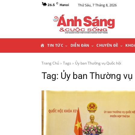
C
Thứ Sáu, 7 Tháng 8, 2026
26.5
Hanoi
T
TIN TỨC
DIỄN ĐÀN
CHUYÊN ĐỀ
KHO
R
Trang Chủ
Tags
Ủy ban Thường vụ Quốc hội
Tag:
Ủy ban Thường vụ
A
N
G
C
H