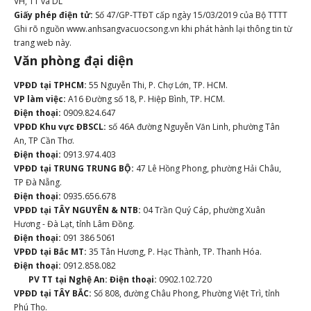
VH, TT và DL
Giấy phép điện tử:
Số 47/GP-TTĐT cấp ngày 15/03/2019 của Bộ TTTT
Ghi rõ nguồn www.anhsangvacuocsong.vn khi phát hành lại thông tin từ
trang web này.
Văn phòng đại diện
VPĐD tại TPHCM:
55 Nguyễn Thi, P. Chợ Lớn, TP. HCM.
VP làm việc:
A16 Đường số 18, P. Hiệp Bình, TP. HCM.
Điện thoại:
0909.824.647
VPĐD Khu vực ĐBSCL:
số 46A đường Nguyễn Văn Linh, phường Tân
An, TP Cần Thơ.
Điện thoại:
0913.974.403
VPĐD tại TRUNG TRUNG BỘ:
47 Lê Hồng Phong, phường Hải Châu,
TP Đà Nẵng.
Điện thoại:
0935.656.678
VPĐD tại TÂY NGUYÊN & NTB:
04 Trần Quý Cáp, phường Xuân
Hương - Đà Lạt, tỉnh Lâm Đồng.
Điện thoại:
091 386 5061
VPĐD tại Bắc MT:
35 Tân Hương, P. Hạc Thành, TP. Thanh Hóa.
Điện thoại:
0912.858.082
PV TT tại Nghệ An:
Điện thoại:
0902.102.720
VPĐD tại TÂY BẮC:
Số 808, đường Châu Phong, Phường Việt Trì, tỉnh
Phú Thọ.