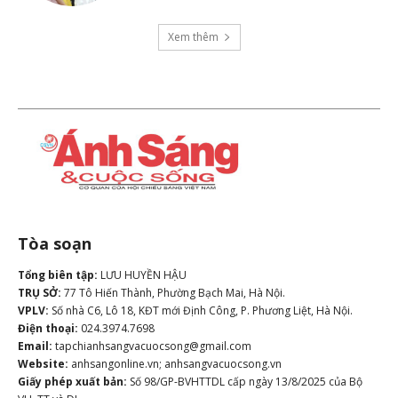
Xem thêm
Tòa soạn
Tổng biên tập:
LƯU HUYỀN HẬU
TRỤ SỞ:
77 Tô Hiến Thành, Phường Bạch Mai, Hà Nội.
VPLV:
Số nhà C6, Lô 18, KĐT mới Định Công, P. Phương Liệt, Hà Nội.
Điện thoại:
024.3974.7698
Email:
tapchianhsangvacuocsong@gmail.com
Website:
anhsangonline.vn; anhsangvacuocsong.vn
Giấy phép xuất bản:
Số 98/GP-BVHTTDL cấp ngày 13/8/2025 của Bộ