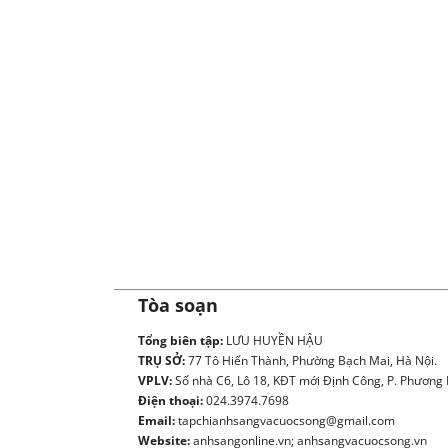
Tòa soạn
Tổng biên tập:
LƯU HUYỀN HẬU
TRỤ SỞ:
77 Tô Hiến Thành, Phường Bạch Mai, Hà Nội.
VPLV:
Số nhà C6, Lô 18, KĐT mới Định Công, P. Phương L
Điện thoại:
024.3974.7698
Email:
tapchianhsangvacuocsong@gmail.com
Website:
anhsangonline.vn; anhsangvacuocsong.vn