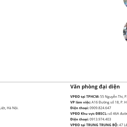
Văn phòng đại diện
VPĐD tại TPHCM:
55 Nguyễn Thi, P
VP làm việc:
A16 Đường số 18, P. H
iệt, Hà Nội.
Điện thoại:
0909.824.647
VPĐD Khu vực ĐBSCL:
số 46A đườn
Điện thoại:
0913.974.403
VPĐD tại TRUNG TRUNG BỘ:
47 Lê