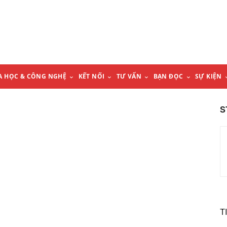
A HỌC & CÔNG NGHỆ
KẾT NỐI
TƯ VẤN
BẠN ĐỌC
SỰ KIỆN
S
T