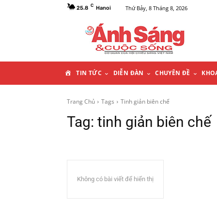
C
Thứ Bảy, 8 Tháng 8, 2026
25.8
Hanoi
T
TIN TỨC
DIỄN ĐÀN
CHUYÊN ĐỀ
KHO
R
Trang Chủ
Tags
Tinh giản biên chế
Tag:
tinh giản biên chế
A
N
G
Không có bài viết để hiển thị
C
H