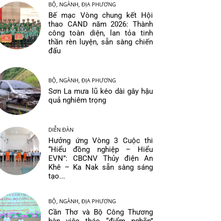
BỘ, NGÀNH, ĐỊA PHƯƠNG
Bế mạc Vòng chung kết Hội
thao CAND năm 2026: Thành
công toàn diện, lan tỏa tinh
thần rèn luyện, sẵn sàng chiến
đấu
BỘ, NGÀNH, ĐỊA PHƯƠNG
Sơn La mưa lũ kéo dài gây hậu
quả nghiêm trọng
DIỄN ĐÀN
Hưởng ứng Vòng 3 Cuộc thi
“Hiểu đồng nghiệp – Hiểu
EVN”: CBCNV Thủy điện An
Khê – Ka Nak sẵn sàng sáng
tạo...
BỘ, NGÀNH, ĐỊA PHƯƠNG
Cần Thơ và Bộ Công Thương