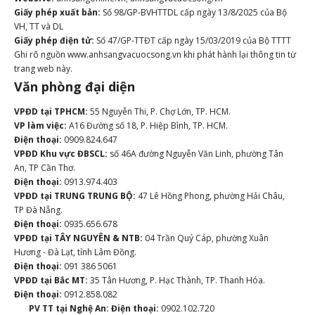
Giấy phép xuất bản:
Số 98/GP-BVHTTDL cấp ngày 13/8/2025 của Bộ
VH, TT và DL
Giấy phép điện tử:
Số 47/GP-TTĐT cấp ngày 15/03/2019 của Bộ TTTT
Ghi rõ nguồn www.anhsangvacuocsong.vn khi phát hành lại thông tin từ
trang web này.
Văn phòng đại diện
VPĐD tại TPHCM:
55 Nguyễn Thi, P. Chợ Lớn, TP. HCM.
VP làm việc:
A16 Đường số 18, P. Hiệp Bình, TP. HCM.
Điện thoại:
0909.824.647
VPĐD Khu vực ĐBSCL:
số 46A đường Nguyễn Văn Linh, phường Tân
An, TP Cần Thơ.
Điện thoại:
0913.974.403
VPĐD tại TRUNG TRUNG BỘ:
47 Lê Hồng Phong, phường Hải Châu,
TP Đà Nẵng.
Điện thoại:
0935.656.678
VPĐD tại TÂY NGUYÊN & NTB:
04 Trần Quý Cáp, phường Xuân
Hương - Đà Lạt, tỉnh Lâm Đồng.
Điện thoại:
091 386 5061
VPĐD tại Bắc MT:
35 Tân Hương, P. Hạc Thành, TP. Thanh Hóa.
Điện thoại:
0912.858.082
PV TT tại Nghệ An:
Điện thoại:
0902.102.720