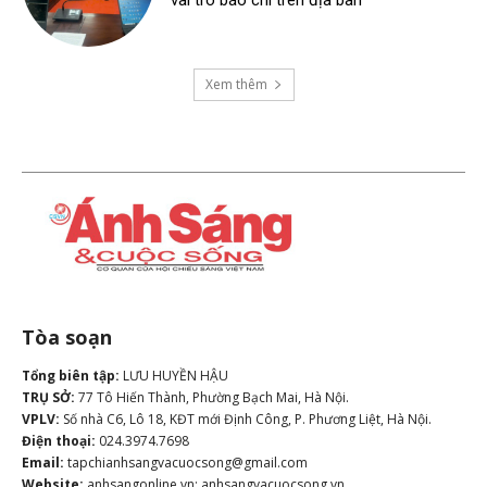
vai trò báo chí trên địa bàn
Xem thêm
Tòa soạn
Tổng biên tập:
LƯU HUYỀN HẬU
TRỤ SỞ:
77 Tô Hiến Thành, Phường Bạch Mai, Hà Nội.
VPLV:
Số nhà C6, Lô 18, KĐT mới Định Công, P. Phương Liệt, Hà Nội.
Điện thoại:
024.3974.7698
Email:
tapchianhsangvacuocsong@gmail.com
Website:
anhsangonline.vn; anhsangvacuocsong.vn