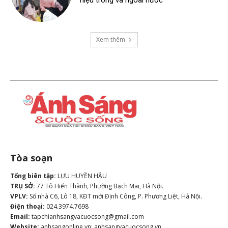
hiệu trong và ngoài nước
Xem thêm
Tòa soạn
Tổng biên tập:
LƯU HUYỀN HẬU
TRỤ SỞ:
77 Tô Hiến Thành, Phường Bạch Mai, Hà Nội.
VPLV:
Số nhà C6, Lô 18, KĐT mới Định Công, P. Phương Liệt, Hà Nội.
Điện thoại:
024.3974.7698
Email:
tapchianhsangvacuocsong@gmail.com
Website:
anhsangonline.vn; anhsangvacuocsong.vn