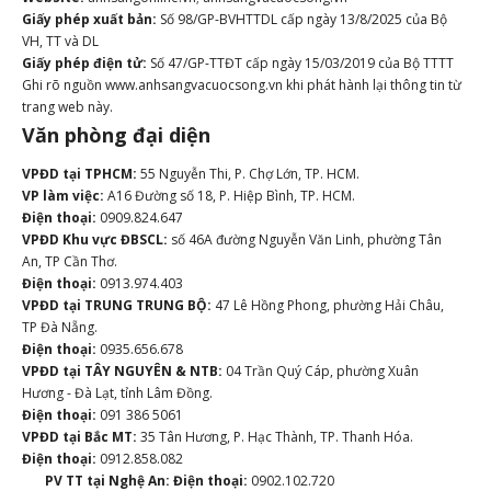
Giấy phép xuất bản:
Số 98/GP-BVHTTDL cấp ngày 13/8/2025 của Bộ
VH, TT và DL
Giấy phép điện tử:
Số 47/GP-TTĐT cấp ngày 15/03/2019 của Bộ TTTT
Ghi rõ nguồn www.anhsangvacuocsong.vn khi phát hành lại thông tin từ
trang web này.
Văn phòng đại diện
VPĐD tại TPHCM:
55 Nguyễn Thi, P. Chợ Lớn, TP. HCM.
VP làm việc:
A16 Đường số 18, P. Hiệp Bình, TP. HCM.
Điện thoại:
0909.824.647
VPĐD Khu vực ĐBSCL:
số 46A đường Nguyễn Văn Linh, phường Tân
An, TP Cần Thơ.
Điện thoại:
0913.974.403
VPĐD tại TRUNG TRUNG BỘ:
47 Lê Hồng Phong, phường Hải Châu,
TP Đà Nẵng.
Điện thoại:
0935.656.678
VPĐD tại TÂY NGUYÊN & NTB:
04 Trần Quý Cáp, phường Xuân
Hương - Đà Lạt, tỉnh Lâm Đồng.
Điện thoại:
091 386 5061
VPĐD tại Bắc MT:
35 Tân Hương, P. Hạc Thành, TP. Thanh Hóa.
Điện thoại:
0912.858.082
PV TT tại Nghệ An:
Điện thoại:
0902.102.720