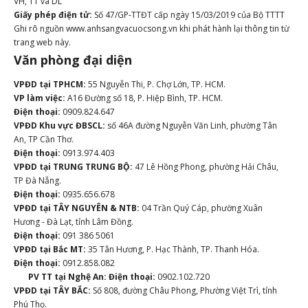
VH, TT và DL
Giấy phép điện tử:
Số 47/GP-TTĐT cấp ngày 15/03/2019 của Bộ TTTT
Ghi rõ nguồn www.anhsangvacuocsong.vn khi phát hành lại thông tin từ
trang web này.
Văn phòng đại diện
VPĐD tại TPHCM:
55 Nguyễn Thi, P. Chợ Lớn, TP. HCM.
VP làm việc:
A16 Đường số 18, P. Hiệp Bình, TP. HCM.
Điện thoại:
0909.824.647
VPĐD Khu vực ĐBSCL:
số 46A đường Nguyễn Văn Linh, phường Tân
An, TP Cần Thơ.
Điện thoại:
0913.974.403
VPĐD tại TRUNG TRUNG BỘ:
47 Lê Hồng Phong, phường Hải Châu,
TP Đà Nẵng.
Điện thoại:
0935.656.678
VPĐD tại TÂY NGUYÊN & NTB:
04 Trần Quý Cáp, phường Xuân
Hương - Đà Lạt, tỉnh Lâm Đồng.
Điện thoại:
091 386 5061
VPĐD tại Bắc MT:
35 Tân Hương, P. Hạc Thành, TP. Thanh Hóa.
Điện thoại:
0912.858.082
PV TT tại Nghệ An:
Điện thoại:
0902.102.720
VPĐD tại TÂY BẮC:
Số 808, đường Châu Phong, Phường Việt Trì, tỉnh
Phú Thọ.