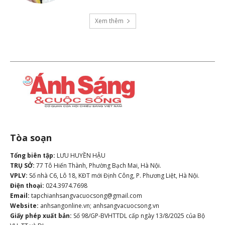
Xem thêm
Tòa soạn
Tổng biên tập:
LƯU HUYỀN HẬU
TRỤ SỞ:
77 Tô Hiến Thành, Phường Bạch Mai, Hà Nội.
VPLV:
Số nhà C6, Lô 18, KĐT mới Định Công, P. Phương Liệt, Hà Nội.
Điện thoại:
024.3974.7698
Email:
tapchianhsangvacuocsong@gmail.com
Website:
anhsangonline.vn; anhsangvacuocsong.vn
Giấy phép xuất bản:
Số 98/GP-BVHTTDL cấp ngày 13/8/2025 của Bộ