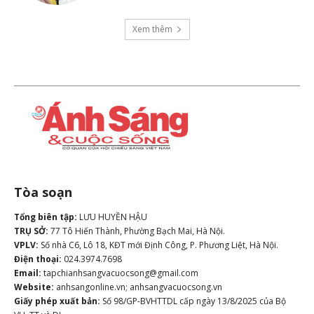
Xem thêm
Tòa soạn
Tổng biên tập:
LƯU HUYỀN HẬU
TRỤ SỞ:
77 Tô Hiến Thành, Phường Bạch Mai, Hà Nội.
VPLV:
Số nhà C6, Lô 18, KĐT mới Định Công, P. Phương Liệt, Hà Nội.
Điện thoại:
024.3974.7698
Email:
tapchianhsangvacuocsong@gmail.com
Website:
anhsangonline.vn; anhsangvacuocsong.vn
Giấy phép xuất bản:
Số 98/GP-BVHTTDL cấp ngày 13/8/2025 của Bộ