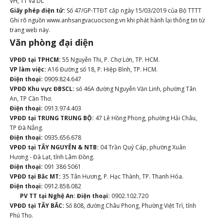
VH, TT và DL
Giấy phép điện tử:
Số 47/GP-TTĐT cấp ngày 15/03/2019 của Bộ TTTT
Ghi rõ nguồn www.anhsangvacuocsong.vn khi phát hành lại thông tin từ
trang web này.
Văn phòng đại diện
VPĐD tại TPHCM:
55 Nguyễn Thi, P. Chợ Lớn, TP. HCM.
VP làm việc:
A16 Đường số 18, P. Hiệp Bình, TP. HCM.
Điện thoại:
0909.824.647
VPĐD Khu vực ĐBSCL:
số 46A đường Nguyễn Văn Linh, phường Tân
An, TP Cần Thơ.
Điện thoại:
0913.974.403
VPĐD tại TRUNG TRUNG BỘ:
47 Lê Hồng Phong, phường Hải Châu,
TP Đà Nẵng.
Điện thoại:
0935.656.678
VPĐD tại TÂY NGUYÊN & NTB:
04 Trần Quý Cáp, phường Xuân
Hương - Đà Lạt, tỉnh Lâm Đồng.
Điện thoại:
091 386 5061
VPĐD tại Bắc MT:
35 Tân Hương, P. Hạc Thành, TP. Thanh Hóa.
Điện thoại:
0912.858.082
PV TT tại Nghệ An:
Điện thoại:
0902.102.720
VPĐD tại TÂY BẮC:
Số 808, đường Châu Phong, Phường Việt Trì, tỉnh
Phú Thọ.