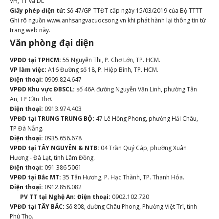
VH, TT và DL
Giấy phép điện tử:
Số 47/GP-TTĐT cấp ngày 15/03/2019 của Bộ TTTT
Ghi rõ nguồn www.anhsangvacuocsong.vn khi phát hành lại thông tin từ
trang web này.
Văn phòng đại diện
VPĐD tại TPHCM:
55 Nguyễn Thi, P. Chợ Lớn, TP. HCM.
VP làm việc:
A16 Đường số 18, P. Hiệp Bình, TP. HCM.
Điện thoại:
0909.824.647
VPĐD Khu vực ĐBSCL:
số 46A đường Nguyễn Văn Linh, phường Tân
An, TP Cần Thơ.
Điện thoại:
0913.974.403
VPĐD tại TRUNG TRUNG BỘ:
47 Lê Hồng Phong, phường Hải Châu,
TP Đà Nẵng.
Điện thoại:
0935.656.678
VPĐD tại TÂY NGUYÊN & NTB:
04 Trần Quý Cáp, phường Xuân
Hương - Đà Lạt, tỉnh Lâm Đồng.
Điện thoại:
091 386 5061
VPĐD tại Bắc MT:
35 Tân Hương, P. Hạc Thành, TP. Thanh Hóa.
Điện thoại:
0912.858.082
PV TT tại Nghệ An:
Điện thoại:
0902.102.720
VPĐD tại TÂY BẮC:
Số 808, đường Châu Phong, Phường Việt Trì, tỉnh
Phú Thọ.