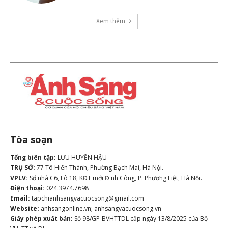
Xem thêm
Tòa soạn
Tổng biên tập:
LƯU HUYỀN HẬU
TRỤ SỞ:
77 Tô Hiến Thành, Phường Bạch Mai, Hà Nội.
VPLV:
Số nhà C6, Lô 18, KĐT mới Định Công, P. Phương Liệt, Hà Nội.
Điện thoại:
024.3974.7698
Email:
tapchianhsangvacuocsong@gmail.com
Website:
anhsangonline.vn; anhsangvacuocsong.vn
Giấy phép xuất bản:
Số 98/GP-BVHTTDL cấp ngày 13/8/2025 của Bộ