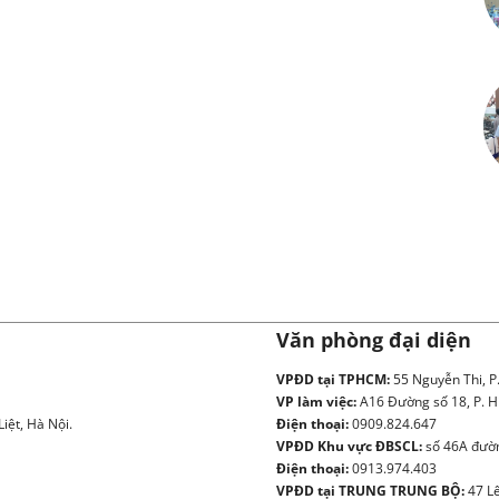
Văn phòng đại diện
VPĐD tại TPHCM:
55 Nguyễn Thi, P
VP làm việc:
A16 Đường số 18, P. H
iệt, Hà Nội.
Điện thoại:
0909.824.647
VPĐD Khu vực ĐBSCL:
số 46A đườn
Điện thoại:
0913.974.403
VPĐD tại TRUNG TRUNG BỘ:
47 Lê