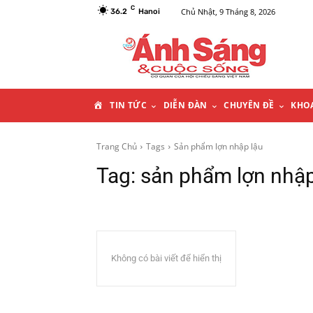
C
Chủ Nhật, 9 Tháng 8, 2026
36.2
Hanoi
T
TIN TỨC
DIỄN ĐÀN
CHUYÊN ĐỀ
KHO
R
Trang Chủ
Tags
Sản phẩm lợn nhập lậu
Tag:
sản phẩm lợn nhập
A
N
G
Không có bài viết để hiển thị
C
H