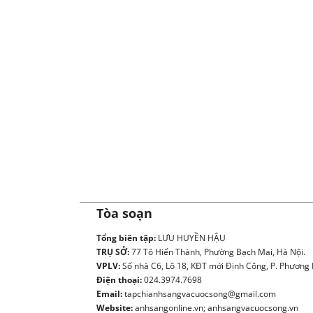
Tòa soạn
Tổng biên tập:
LƯU HUYỀN HẬU
TRỤ SỞ:
77 Tô Hiến Thành, Phường Bạch Mai, Hà Nội.
VPLV:
Số nhà C6, Lô 18, KĐT mới Định Công, P. Phương L
Điện thoại:
024.3974.7698
Email:
tapchianhsangvacuocsong@gmail.com
Website:
anhsangonline.vn; anhsangvacuocsong.vn