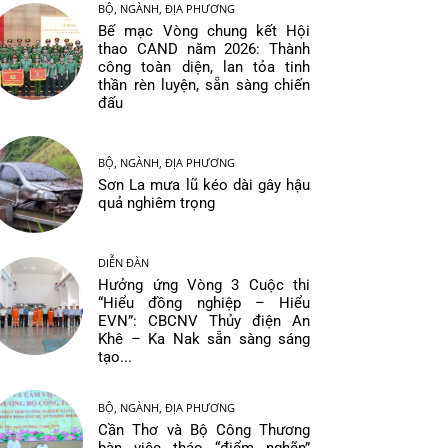
BỘ, NGÀNH, ĐỊA PHƯƠNG
Bế mạc Vòng chung kết Hội
thao CAND năm 2026: Thành
công toàn diện, lan tỏa tinh
thần rèn luyện, sẵn sàng chiến
đấu
BỘ, NGÀNH, ĐỊA PHƯƠNG
Sơn La mưa lũ kéo dài gây hậu
quả nghiêm trọng
DIỄN ĐÀN
Hưởng ứng Vòng 3 Cuộc thi
“Hiểu đồng nghiệp – Hiểu
EVN”: CBCNV Thủy điện An
Khê – Ka Nak sẵn sàng sáng
tạo...
BỘ, NGÀNH, ĐỊA PHƯƠNG
Cần Thơ và Bộ Công Thương