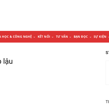
A HỌC & CÔNG NGHỆ
KẾT NỐI
TƯ VẤN
BẠN ĐỌC
SỰ KIỆN
S
 lậu
T