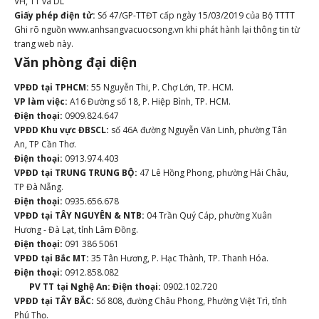
VH, TT và DL
Giấy phép điện tử:
Số 47/GP-TTĐT cấp ngày 15/03/2019 của Bộ TTTT
Ghi rõ nguồn www.anhsangvacuocsong.vn khi phát hành lại thông tin từ
trang web này.
Văn phòng đại diện
VPĐD tại TPHCM:
55 Nguyễn Thi, P. Chợ Lớn, TP. HCM.
VP làm việc:
A16 Đường số 18, P. Hiệp Bình, TP. HCM.
Điện thoại:
0909.824.647
VPĐD Khu vực ĐBSCL:
số 46A đường Nguyễn Văn Linh, phường Tân
An, TP Cần Thơ.
Điện thoại:
0913.974.403
VPĐD tại TRUNG TRUNG BỘ:
47 Lê Hồng Phong, phường Hải Châu,
TP Đà Nẵng.
Điện thoại:
0935.656.678
VPĐD tại TÂY NGUYÊN & NTB:
04 Trần Quý Cáp, phường Xuân
Hương - Đà Lạt, tỉnh Lâm Đồng.
Điện thoại:
091 386 5061
VPĐD tại Bắc MT:
35 Tân Hương, P. Hạc Thành, TP. Thanh Hóa.
Điện thoại:
0912.858.082
PV TT tại Nghệ An:
Điện thoại:
0902.102.720
VPĐD tại TÂY BẮC:
Số 808, đường Châu Phong, Phường Việt Trì, tỉnh
Phú Thọ.