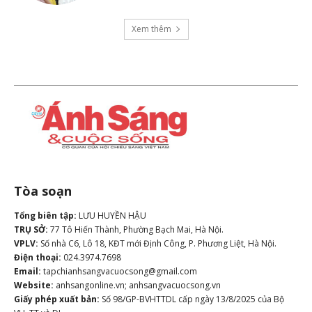
Xem thêm
Tòa soạn
Tổng biên tập:
LƯU HUYỀN HẬU
TRỤ SỞ:
77 Tô Hiến Thành, Phường Bạch Mai, Hà Nội.
VPLV:
Số nhà C6, Lô 18, KĐT mới Định Công, P. Phương Liệt, Hà Nội.
Điện thoại:
024.3974.7698
Email:
tapchianhsangvacuocsong@gmail.com
Website:
anhsangonline.vn; anhsangvacuocsong.vn
Giấy phép xuất bản:
Số 98/GP-BVHTTDL cấp ngày 13/8/2025 của Bộ