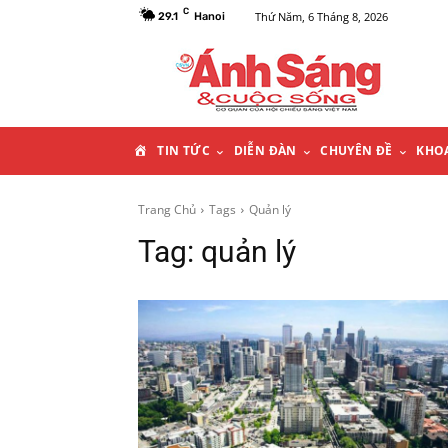
C
Thứ Năm, 6 Tháng 8, 2026
29.1
Hanoi
T
TIN TỨC
DIỄN ĐÀN
CHUYÊN ĐỀ
KHO
R
Trang Chủ
Tags
Quản lý
Tag:
quản lý
A
N
G
C
H