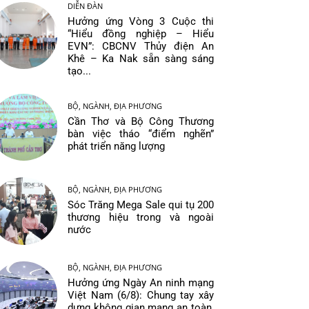
DIỄN ĐÀN
Hưởng ứng Vòng 3 Cuộc thi
“Hiểu đồng nghiệp – Hiểu
EVN”: CBCNV Thủy điện An
Khê – Ka Nak sẵn sàng sáng
tạo...
BỘ, NGÀNH, ĐỊA PHƯƠNG
Cần Thơ và Bộ Công Thương
bàn việc tháo “điểm nghẽn”
phát triển năng lượng
BỘ, NGÀNH, ĐỊA PHƯƠNG
Sóc Trăng Mega Sale qui tụ 200
thương hiệu trong và ngoài
nước
BỘ, NGÀNH, ĐỊA PHƯƠNG
Hưởng ứng Ngày An ninh mạng
Việt Nam (6/8): Chung tay xây
dựng không gian mạng an toàn,