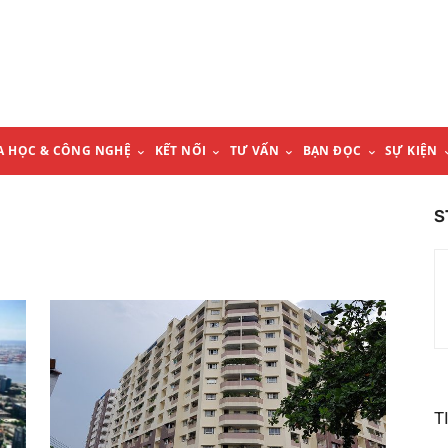
A HỌC & CÔNG NGHỆ
KẾT NỐI
TƯ VẤN
BẠN ĐỌC
SỰ KIỆN
S
T