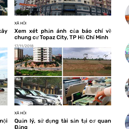
XÃ HỘI
xây
Xem xét phản ánh của báo chí về
chung cư Topaz City, TP Hồ Chí Minh
17/11/2018
XÃ HỘI
nội
Quản lý, sử dụng tài sản tại cơ quan
Đảng