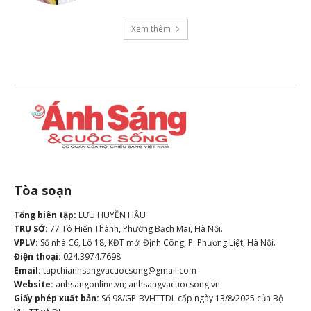
Xem thêm
Tòa soạn
Tổng biên tập:
LƯU HUYỀN HẬU
TRỤ SỞ:
77 Tô Hiến Thành, Phường Bạch Mai, Hà Nội.
VPLV:
Số nhà C6, Lô 18, KĐT mới Định Công, P. Phương Liệt, Hà Nội.
Điện thoại:
024.3974.7698
Email:
tapchianhsangvacuocsong@gmail.com
Website:
anhsangonline.vn; anhsangvacuocsong.vn
Giấy phép xuất bản:
Số 98/GP-BVHTTDL cấp ngày 13/8/2025 của Bộ