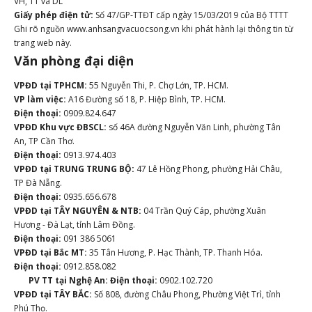
VH, TT và DL
Giấy phép điện tử:
Số 47/GP-TTĐT cấp ngày 15/03/2019 của Bộ TTTT
Ghi rõ nguồn www.anhsangvacuocsong.vn khi phát hành lại thông tin từ
trang web này.
Văn phòng đại diện
VPĐD tại TPHCM:
55 Nguyễn Thi, P. Chợ Lớn, TP. HCM.
VP làm việc:
A16 Đường số 18, P. Hiệp Bình, TP. HCM.
Điện thoại:
0909.824.647
VPĐD Khu vực ĐBSCL:
số 46A đường Nguyễn Văn Linh, phường Tân
An, TP Cần Thơ.
Điện thoại:
0913.974.403
VPĐD tại TRUNG TRUNG BỘ:
47 Lê Hồng Phong, phường Hải Châu,
TP Đà Nẵng.
Điện thoại:
0935.656.678
VPĐD tại TÂY NGUYÊN & NTB:
04 Trần Quý Cáp, phường Xuân
Hương - Đà Lạt, tỉnh Lâm Đồng.
Điện thoại:
091 386 5061
VPĐD tại Bắc MT:
35 Tân Hương, P. Hạc Thành, TP. Thanh Hóa.
Điện thoại:
0912.858.082
PV TT tại Nghệ An:
Điện thoại:
0902.102.720
VPĐD tại TÂY BẮC:
Số 808, đường Châu Phong, Phường Việt Trì, tỉnh
Phú Thọ.