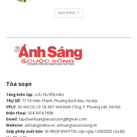
Xem thêm
Tòa soạn
Tổng biên tập:
LƯU HUYỀN HẬU
TRỤ SỞ:
77 Tô Hiến Thành, Phường Bạch Mai, Hà Nội.
VPLV:
Số nhà C6, Lô 18, KĐT mới Định Công, P. Phương Liệt, Hà Nội.
Điện thoại:
024.3974.7698
Email:
tapchianhsangvacuocsong@gmail.com
Website:
anhsangonline.vn; anhsangvacuocsong.vn
Giấy phép xuất bản:
Số 98/GP-BVHTTDL cấp ngày 13/8/2025 của Bộ