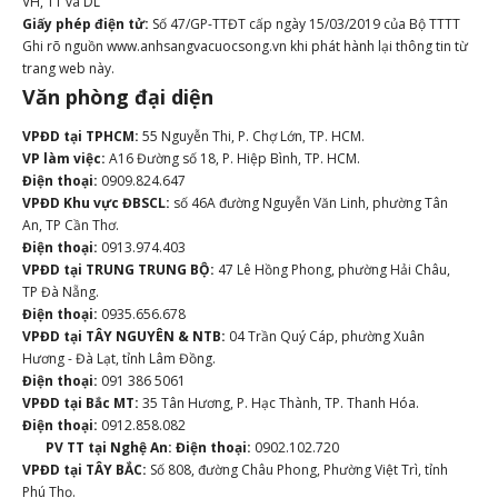
VH, TT và DL
Giấy phép điện tử:
Số 47/GP-TTĐT cấp ngày 15/03/2019 của Bộ TTTT
Ghi rõ nguồn www.anhsangvacuocsong.vn khi phát hành lại thông tin từ
trang web này.
Văn phòng đại diện
VPĐD tại TPHCM:
55 Nguyễn Thi, P. Chợ Lớn, TP. HCM.
VP làm việc:
A16 Đường số 18, P. Hiệp Bình, TP. HCM.
Điện thoại:
0909.824.647
VPĐD Khu vực ĐBSCL:
số 46A đường Nguyễn Văn Linh, phường Tân
An, TP Cần Thơ.
Điện thoại:
0913.974.403
VPĐD tại TRUNG TRUNG BỘ:
47 Lê Hồng Phong, phường Hải Châu,
TP Đà Nẵng.
Điện thoại:
0935.656.678
VPĐD tại TÂY NGUYÊN & NTB:
04 Trần Quý Cáp, phường Xuân
Hương - Đà Lạt, tỉnh Lâm Đồng.
Điện thoại:
091 386 5061
VPĐD tại Bắc MT:
35 Tân Hương, P. Hạc Thành, TP. Thanh Hóa.
Điện thoại:
0912.858.082
PV TT tại Nghệ An:
Điện thoại:
0902.102.720
VPĐD tại TÂY BẮC:
Số 808, đường Châu Phong, Phường Việt Trì, tỉnh
Phú Thọ.