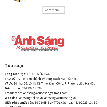
Xem thêm
Tòa soạn
Tổng biên tập:
LƯU HUYỀN HẬU
TRỤ SỞ:
77 Tô Hiến Thành, Phường Bạch Mai, Hà Nội.
VPLV:
Số nhà C6, Lô 18, KĐT mới Định Công, P. Phương Liệt, Hà Nội.
Điện thoại:
024.3974.7698
Email:
tapchianhsangvacuocsong@gmail.com
Website:
anhsangonline.vn; anhsangvacuocsong.vn
Giấy phép xuất bản:
Số 98/GP-BVHTTDL cấp ngày 13/8/2025 của Bộ