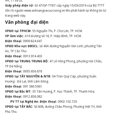
VH, TT và DL
Giấy phép điện tử:
Số 47/GP-TTĐT cấp ngày 15/03/2019 của Bộ TTTT
Ghi rõ nguồn www.anhsangvacuocsong.vn khi phát hành lại thông tin từ
trang web này.
Văn phòng đại diện
VPĐD tại TPHCM:
55 Nguyễn Thi, P. Chợ Lớn, TP. HCM.
VP làm việc:
A16 Đường số 18, P. Hiệp Bình, TP. HCM.
Điện thoại:
0909.824.647
VPĐD Khu vực ĐBSCL:
số 46A đường Nguyễn Văn Linh, phường Tân
An, TP Cần Thơ.
Điện thoại:
0913.974.403
VPĐD tại TRUNG TRUNG BỘ:
47 Lê Hồng Phong, phường Hải Châu,
TP Đà Nẵng.
Điện thoại:
0935.656.678
VPĐD tại TÂY NGUYÊN & NTB:
04 Trần Quý Cáp, phường Xuân
Hương - Đà Lạt, tỉnh Lâm Đồng.
Điện thoại:
091 386 5061
VPĐD tại Bắc MT:
35 Tân Hương, P. Hạc Thành, TP. Thanh Hóa.
Điện thoại:
0912.858.082
PV TT tại Nghệ An:
Điện thoại:
0902.102.720
VPĐD tại TÂY BẮC:
Số 808, đường Châu Phong, Phường Việt Trì, tỉnh
Phú Thọ.