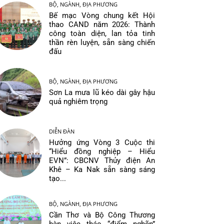
BỘ, NGÀNH, ĐỊA PHƯƠNG
Bế mạc Vòng chung kết Hội
thao CAND năm 2026: Thành
công toàn diện, lan tỏa tinh
thần rèn luyện, sẵn sàng chiến
đấu
BỘ, NGÀNH, ĐỊA PHƯƠNG
Sơn La mưa lũ kéo dài gây hậu
quả nghiêm trọng
DIỄN ĐÀN
Hưởng ứng Vòng 3 Cuộc thi
“Hiểu đồng nghiệp – Hiểu
EVN”: CBCNV Thủy điện An
Khê – Ka Nak sẵn sàng sáng
tạo...
BỘ, NGÀNH, ĐỊA PHƯƠNG
Cần Thơ và Bộ Công Thương