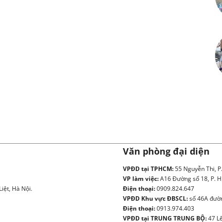
Văn phòng đại diện
VPĐD tại TPHCM:
55 Nguyễn Thi, P
VP làm việc:
A16 Đường số 18, P. H
iệt, Hà Nội.
Điện thoại:
0909.824.647
VPĐD Khu vực ĐBSCL:
số 46A đườn
Điện thoại:
0913.974.403
VPĐD tại TRUNG TRUNG BỘ:
47 Lê