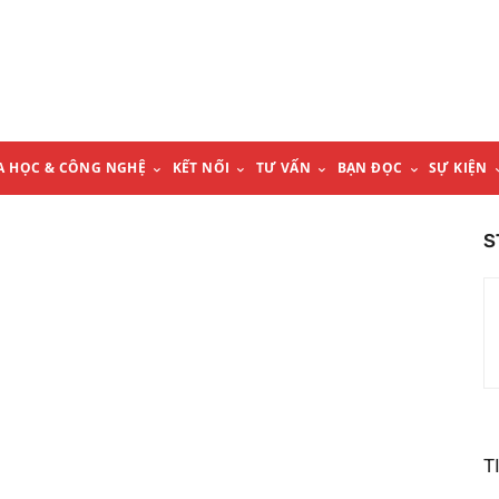
A HỌC & CÔNG NGHỆ
KẾT NỐI
TƯ VẤN
BẠN ĐỌC
SỰ KIỆN
S
T