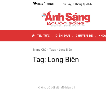
C
Thứ Bảy, 8 Tháng 8, 2026
26.5
Hanoi
T
TIN TỨC
DIỄN ĐÀN
CHUYÊN ĐỀ
KHO
R
Trang Chủ
Tags
Long Biên
Tag:
Long Biên
A
N
G
Không có bài viết để hiển thị
C
H