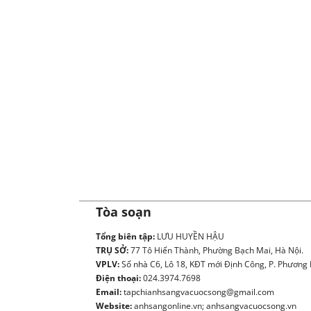
Tòa soạn
Tổng biên tập:
LƯU HUYỀN HẬU
TRỤ SỞ:
77 Tô Hiến Thành, Phường Bạch Mai, Hà Nội.
VPLV:
Số nhà C6, Lô 18, KĐT mới Định Công, P. Phương L
Điện thoại:
024.3974.7698
Email:
tapchianhsangvacuocsong@gmail.com
Website:
anhsangonline.vn; anhsangvacuocsong.vn