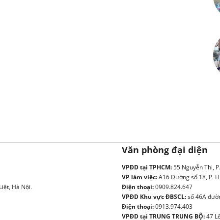
Văn phòng đại diện
VPĐD tại TPHCM:
55 Nguyễn Thi, P
VP làm việc:
A16 Đường số 18, P. H
iệt, Hà Nội.
Điện thoại:
0909.824.647
VPĐD Khu vực ĐBSCL:
số 46A đườn
Điện thoại:
0913.974.403
VPĐD tại TRUNG TRUNG BỘ:
47 Lê