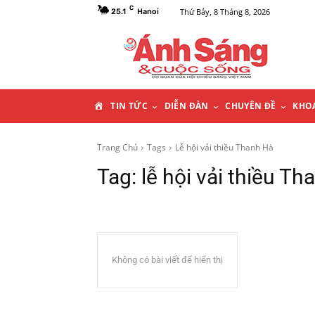
C
Thứ Bảy, 8 Tháng 8, 2026
25.1
Hanoi
T
TIN TỨC
DIỄN ĐÀN
CHUYÊN ĐỀ
KHO
R
Trang Chủ
Tags
Lễ hội vải thiều Thanh Hà
Tag:
lễ hội vải thiều Th
A
N
G
Không có bài viết để hiển thị
C
H