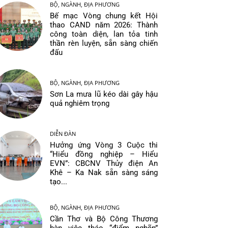
BỘ, NGÀNH, ĐỊA PHƯƠNG
Bế mạc Vòng chung kết Hội
thao CAND năm 2026: Thành
công toàn diện, lan tỏa tinh
thần rèn luyện, sẵn sàng chiến
đấu
BỘ, NGÀNH, ĐỊA PHƯƠNG
Sơn La mưa lũ kéo dài gây hậu
quả nghiêm trọng
DIỄN ĐÀN
Hưởng ứng Vòng 3 Cuộc thi
“Hiểu đồng nghiệp – Hiểu
EVN”: CBCNV Thủy điện An
Khê – Ka Nak sẵn sàng sáng
tạo...
BỘ, NGÀNH, ĐỊA PHƯƠNG
Cần Thơ và Bộ Công Thương