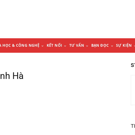
A HỌC & CÔNG NGHỆ
KẾT NỐI
TƯ VẤN
BẠN ĐỌC
SỰ KIỆN
S
anh Hà
T