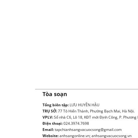
Tòa soạn
Tổng biên tập:
LƯU HUYỀN HẬU
TRỤ SỞ:
77 Tô Hiến Thành, Phường Bạch Mai, Hà Nội.
VPLV:
Số nhà C6, Lô 18, KĐT mới Định Công, P. Phương L
Điện thoại:
024.3974.7698
Email:
tapchianhsangvacuocsong@gmail.com
Website:
anhsangonline.vn; anhsangvacuocsong.vn