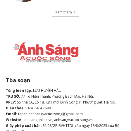
Xem thêm
Tòa soạn
Tổng biên tập:
LƯU HUYỀN HẬU
TRỤ SỞ:
77 Tô Hiến Thành, Phường Bạch Mai, Hà Nội.
VPLV:
Số nhà C6, Lô 18, KĐT mới Định Công, P. Phương Liệt, Hà Nội.
Điện thoại:
024.3974.7698
Email:
tapchianhsangvacuocsong@gmail.com
Website:
anhsangonline.vn; anhsangvacuocsong.vn
Giấy phép xuất bản:
Số 98/GP-BVHTTDL cấp ngày 13/8/2025 của Bộ