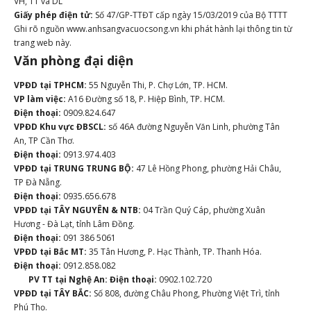
VH, TT và DL
Giấy phép điện tử:
Số 47/GP-TTĐT cấp ngày 15/03/2019 của Bộ TTTT
Ghi rõ nguồn www.anhsangvacuocsong.vn khi phát hành lại thông tin từ
trang web này.
Văn phòng đại diện
VPĐD tại TPHCM:
55 Nguyễn Thi, P. Chợ Lớn, TP. HCM.
VP làm việc:
A16 Đường số 18, P. Hiệp Bình, TP. HCM.
Điện thoại:
0909.824.647
VPĐD Khu vực ĐBSCL:
số 46A đường Nguyễn Văn Linh, phường Tân
An, TP Cần Thơ.
Điện thoại:
0913.974.403
VPĐD tại TRUNG TRUNG BỘ:
47 Lê Hồng Phong, phường Hải Châu,
TP Đà Nẵng.
Điện thoại:
0935.656.678
VPĐD tại TÂY NGUYÊN & NTB:
04 Trần Quý Cáp, phường Xuân
Hương - Đà Lạt, tỉnh Lâm Đồng.
Điện thoại:
091 386 5061
VPĐD tại Bắc MT:
35 Tân Hương, P. Hạc Thành, TP. Thanh Hóa.
Điện thoại:
0912.858.082
PV TT tại Nghệ An:
Điện thoại:
0902.102.720
VPĐD tại TÂY BẮC:
Số 808, đường Châu Phong, Phường Việt Trì, tỉnh
Phú Thọ.