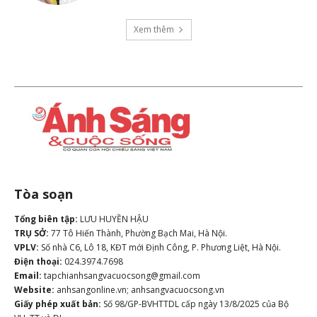
Xem thêm
Tòa soạn
Tổng biên tập:
LƯU HUYỀN HẬU
TRỤ SỞ:
77 Tô Hiến Thành, Phường Bạch Mai, Hà Nội.
VPLV:
Số nhà C6, Lô 18, KĐT mới Định Công, P. Phương Liệt, Hà Nội.
Điện thoại:
024.3974.7698
Email:
tapchianhsangvacuocsong@gmail.com
Website:
anhsangonline.vn; anhsangvacuocsong.vn
Giấy phép xuất bản:
Số 98/GP-BVHTTDL cấp ngày 13/8/2025 của Bộ