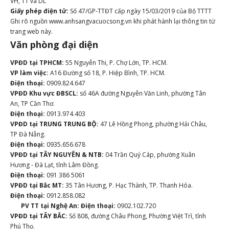
VH, TT và DL
Giấy phép điện tử:
Số 47/GP-TTĐT cấp ngày 15/03/2019 của Bộ TTTT
Ghi rõ nguồn www.anhsangvacuocsong.vn khi phát hành lại thông tin từ
trang web này.
Văn phòng đại diện
VPĐD tại TPHCM:
55 Nguyễn Thi, P. Chợ Lớn, TP. HCM.
VP làm việc:
A16 Đường số 18, P. Hiệp Bình, TP. HCM.
Điện thoại:
0909.824.647
VPĐD Khu vực ĐBSCL:
số 46A đường Nguyễn Văn Linh, phường Tân
An, TP Cần Thơ.
Điện thoại:
0913.974.403
VPĐD tại TRUNG TRUNG BỘ:
47 Lê Hồng Phong, phường Hải Châu,
TP Đà Nẵng.
Điện thoại:
0935.656.678
VPĐD tại TÂY NGUYÊN & NTB:
04 Trần Quý Cáp, phường Xuân
Hương - Đà Lạt, tỉnh Lâm Đồng.
Điện thoại:
091 386 5061
VPĐD tại Bắc MT:
35 Tân Hương, P. Hạc Thành, TP. Thanh Hóa.
Điện thoại:
0912.858.082
PV TT tại Nghệ An:
Điện thoại:
0902.102.720
VPĐD tại TÂY BẮC:
Số 808, đường Châu Phong, Phường Việt Trì, tỉnh
Phú Thọ.