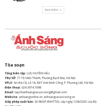
Xem thêm
Tòa soạn
Tổng biên tập:
LƯU HUYỀN HẬU
TRỤ SỞ:
77 Tô Hiến Thành, Phường Bạch Mai, Hà Nội.
VPLV:
Số nhà C6, Lô 18, KĐT mới Định Công, P. Phương Liệt, Hà Nội.
Điện thoại:
024.3974.7698
Email:
tapchianhsangvacuocsong@gmail.com
Website:
anhsangonline.vn; anhsangvacuocsong.vn
Giấy phép xuất bản:
Số 98/GP-BVHTTDL cấp ngày 13/8/2025 của Bộ