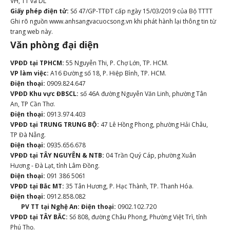
VH, TT và DL
Giấy phép điện tử:
Số 47/GP-TTĐT cấp ngày 15/03/2019 của Bộ TTTT
Ghi rõ nguồn www.anhsangvacuocsong.vn khi phát hành lại thông tin từ
trang web này.
Văn phòng đại diện
VPĐD tại TPHCM:
55 Nguyễn Thi, P. Chợ Lớn, TP. HCM.
VP làm việc:
A16 Đường số 18, P. Hiệp Bình, TP. HCM.
Điện thoại:
0909.824.647
VPĐD Khu vực ĐBSCL:
số 46A đường Nguyễn Văn Linh, phường Tân
An, TP Cần Thơ.
Điện thoại:
0913.974.403
VPĐD tại TRUNG TRUNG BỘ:
47 Lê Hồng Phong, phường Hải Châu,
TP Đà Nẵng.
Điện thoại:
0935.656.678
VPĐD tại TÂY NGUYÊN & NTB:
04 Trần Quý Cáp, phường Xuân
Hương - Đà Lạt, tỉnh Lâm Đồng.
Điện thoại:
091 386 5061
VPĐD tại Bắc MT:
35 Tân Hương, P. Hạc Thành, TP. Thanh Hóa.
Điện thoại:
0912.858.082
PV TT tại Nghệ An:
Điện thoại:
0902.102.720
VPĐD tại TÂY BẮC:
Số 808, đường Châu Phong, Phường Việt Trì, tỉnh
Phú Thọ.