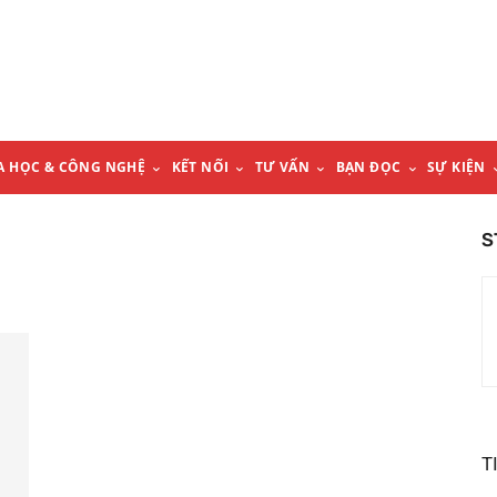
A HỌC & CÔNG NGHỆ
KẾT NỐI
TƯ VẤN
BẠN ĐỌC
SỰ KIỆN
S
T