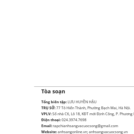
Tòa soạn
Tổng biên tập:
LƯU HUYỀN HẬU
TRỤ SỞ:
77 Tô Hiến Thành, Phường Bạch Mai, Hà Nội.
VPLV:
Số nhà C6, Lô 18, KĐT mới Định Công, P. Phương L
Điện thoại:
024.3974.7698
Email:
tapchianhsangvacuocsong@gmail.com
Website:
anhsangonline.vn; anhsangvacuocsong.vn