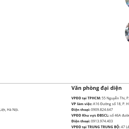
Văn phòng đại diện
VPĐD tại TPHCM:
55 Nguyễn Thi, P
VP làm việc:
A16 Đường số 18, P. H
iệt, Hà Nội.
Điện thoại:
0909.824.647
VPĐD Khu vực ĐBSCL:
số 46A đườn
Điện thoại:
0913.974.403
VPĐD tại TRUNG TRUNG BỘ:
47 Lê