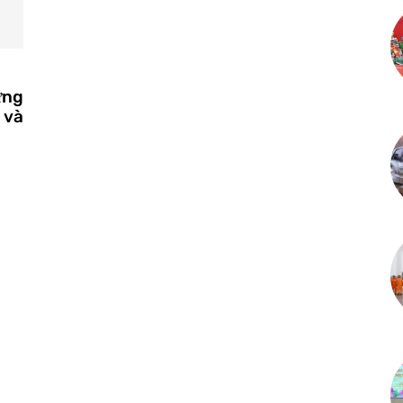
ưng
 và