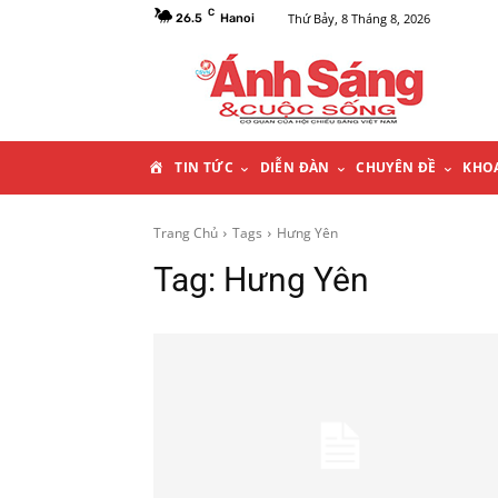
C
Thứ Bảy, 8 Tháng 8, 2026
26.5
Hanoi
T
TIN TỨC
DIỄN ĐÀN
CHUYÊN ĐỀ
KHO
R
Trang Chủ
Tags
Hưng Yên
Tag:
Hưng Yên
A
N
G
C
H