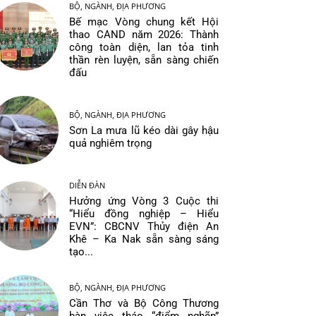
BỘ, NGÀNH, ĐỊA PHƯƠNG
Bế mạc Vòng chung kết Hội
thao CAND năm 2026: Thành
công toàn diện, lan tỏa tinh
thần rèn luyện, sẵn sàng chiến
đấu
BỘ, NGÀNH, ĐỊA PHƯƠNG
Sơn La mưa lũ kéo dài gây hậu
quả nghiêm trọng
DIỄN ĐÀN
Hưởng ứng Vòng 3 Cuộc thi
“Hiểu đồng nghiệp – Hiểu
EVN”: CBCNV Thủy điện An
Khê – Ka Nak sẵn sàng sáng
tạo...
BỘ, NGÀNH, ĐỊA PHƯƠNG
Cần Thơ và Bộ Công Thương