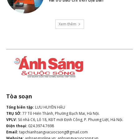
vai trò báo chí trên địa bàn
Xem thêm
Tòa soạn
Tổng biên tập:
LƯU HUYỀN HẬU
TRỤ SỞ:
77 Tô Hiến Thành, Phường Bạch Mai, Hà Nội.
VPLV:
Số nhà C6, Lô 18, KĐT mới Định Công, P. Phương Liệt, Hà Nội.
Điện thoại:
024.3974.7698
Email:
tapchianhsangvacuocsong@gmail.com
Website:
anhsangonline.vn; anhsangvacuocsong.vn