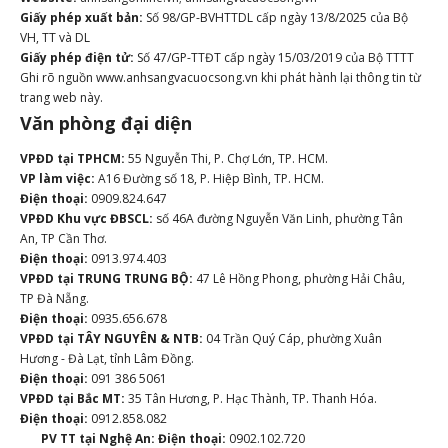
Giấy phép xuất bản:
Số 98/GP-BVHTTDL cấp ngày 13/8/2025 của Bộ
VH, TT và DL
Giấy phép điện tử:
Số 47/GP-TTĐT cấp ngày 15/03/2019 của Bộ TTTT
Ghi rõ nguồn www.anhsangvacuocsong.vn khi phát hành lại thông tin từ
trang web này.
Văn phòng đại diện
VPĐD tại TPHCM:
55 Nguyễn Thi, P. Chợ Lớn, TP. HCM.
VP làm việc:
A16 Đường số 18, P. Hiệp Bình, TP. HCM.
Điện thoại:
0909.824.647
VPĐD Khu vực ĐBSCL:
số 46A đường Nguyễn Văn Linh, phường Tân
An, TP Cần Thơ.
Điện thoại:
0913.974.403
VPĐD tại TRUNG TRUNG BỘ:
47 Lê Hồng Phong, phường Hải Châu,
TP Đà Nẵng.
Điện thoại:
0935.656.678
VPĐD tại TÂY NGUYÊN & NTB:
04 Trần Quý Cáp, phường Xuân
Hương - Đà Lạt, tỉnh Lâm Đồng.
Điện thoại:
091 386 5061
VPĐD tại Bắc MT:
35 Tân Hương, P. Hạc Thành, TP. Thanh Hóa.
Điện thoại:
0912.858.082
PV TT tại Nghệ An:
Điện thoại:
0902.102.720