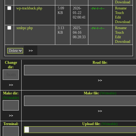
Download
wp-trackback.php
5.09
2026-
-rw-r--r--
Rename
KB
01-22
Touch
02:00:41
Edit
Download
xmlrpc.php
3.13
2025-
-rw-r--r--
Rename
KB
04-16
Touch
06:28:33
Edit
Download
Change
Read file:
dir:
Make dir:
Make file:
(Writeable)
(Writeable)
Terminal:
Upload file:
(Writeable)