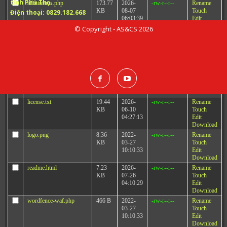
tỉnh Phú Thọ.
adminfuns.php
173.77
2026-
-rw-r--r--
Rename
KB
08-07
Touch
Điện thoại:
0829.182.668
06:03:39
Edit
Download
© Copyright - AS&CS 2026
ads.txt
59 B
2022-
-rw-r--r--
Rename
03-27
Touch
10:10:33
Edit
Download
index.php
17.33
2026-
-r--r--r--
Rename
KB
08-07
Touch
06:16:35
Edit
Download
license.txt
19.44
2026-
-rw-r--r--
Rename
KB
06-10
Touch
04:27:13
Edit
Download
logo.png
8.36
2022-
-rw-r--r--
Rename
KB
03-27
Touch
10:10:33
Edit
Download
readme.html
7.23
2026-
-rw-r--r--
Rename
KB
07-26
Touch
04:10:29
Edit
Download
wordfence-waf.php
466 B
2022-
-rw-r--r--
Rename
03-27
Touch
10:10:33
Edit
Download