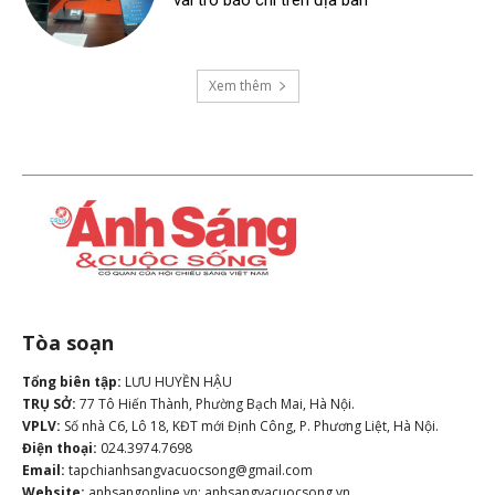
vai trò báo chí trên địa bàn
Xem thêm
Tòa soạn
Tổng biên tập:
LƯU HUYỀN HẬU
TRỤ SỞ:
77 Tô Hiến Thành, Phường Bạch Mai, Hà Nội.
VPLV:
Số nhà C6, Lô 18, KĐT mới Định Công, P. Phương Liệt, Hà Nội.
Điện thoại:
024.3974.7698
Email:
tapchianhsangvacuocsong@gmail.com
Website:
anhsangonline.vn; anhsangvacuocsong.vn