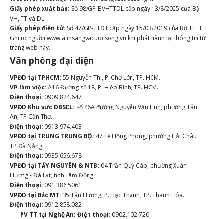
Giấy phép xuất bản:
Số 98/GP-BVHTTDL cấp ngày 13/8/2025 của Bộ
VH, TT và DL
Giấy phép điện tử:
Số 47/GP-TTĐT cấp ngày 15/03/2019 của Bộ TTTT
Ghi rõ nguồn www.anhsangvacuocsong.vn khi phát hành lại thông tin từ
trang web này.
Văn phòng đại diện
VPĐD tại TPHCM:
55 Nguyễn Thi, P. Chợ Lớn, TP. HCM.
VP làm việc:
A16 Đường số 18, P. Hiệp Bình, TP. HCM.
Điện thoại:
0909.824.647
VPĐD Khu vực ĐBSCL:
số 46A đường Nguyễn Văn Linh, phường Tân
An, TP Cần Thơ.
Điện thoại:
0913.974.403
VPĐD tại TRUNG TRUNG BỘ:
47 Lê Hồng Phong, phường Hải Châu,
TP Đà Nẵng.
Điện thoại:
0935.656.678
VPĐD tại TÂY NGUYÊN & NTB:
04 Trần Quý Cáp, phường Xuân
Hương - Đà Lạt, tỉnh Lâm Đồng.
Điện thoại:
091 386 5061
VPĐD tại Bắc MT:
35 Tân Hương, P. Hạc Thành, TP. Thanh Hóa.
Điện thoại:
0912.858.082
PV TT tại Nghệ An:
Điện thoại:
0902.102.720