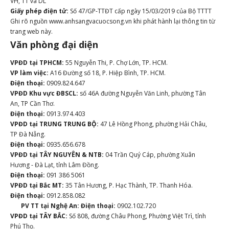
VH, TT và DL
Giấy phép điện tử:
Số 47/GP-TTĐT cấp ngày 15/03/2019 của Bộ TTTT
Ghi rõ nguồn www.anhsangvacuocsong.vn khi phát hành lại thông tin từ
trang web này.
Văn phòng đại diện
VPĐD tại TPHCM:
55 Nguyễn Thi, P. Chợ Lớn, TP. HCM.
VP làm việc:
A16 Đường số 18, P. Hiệp Bình, TP. HCM.
Điện thoại:
0909.824.647
VPĐD Khu vực ĐBSCL:
số 46A đường Nguyễn Văn Linh, phường Tân
An, TP Cần Thơ.
Điện thoại:
0913.974.403
VPĐD tại TRUNG TRUNG BỘ:
47 Lê Hồng Phong, phường Hải Châu,
TP Đà Nẵng.
Điện thoại:
0935.656.678
VPĐD tại TÂY NGUYÊN & NTB:
04 Trần Quý Cáp, phường Xuân
Hương - Đà Lạt, tỉnh Lâm Đồng.
Điện thoại:
091 386 5061
VPĐD tại Bắc MT:
35 Tân Hương, P. Hạc Thành, TP. Thanh Hóa.
Điện thoại:
0912.858.082
PV TT tại Nghệ An:
Điện thoại:
0902.102.720
VPĐD tại TÂY BẮC:
Số 808, đường Châu Phong, Phường Việt Trì, tỉnh
Phú Thọ.