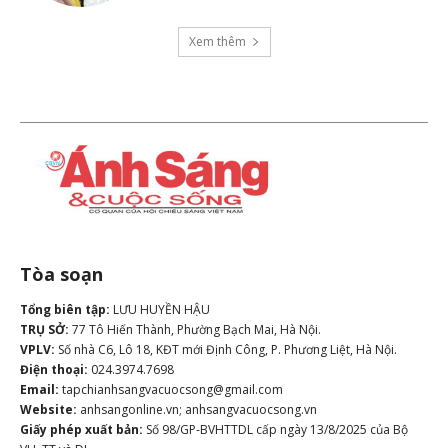
Xem thêm
Tòa soạn
Tổng biên tập:
LƯU HUYỀN HẬU
TRỤ SỞ:
77 Tô Hiến Thành, Phường Bạch Mai, Hà Nội.
VPLV:
Số nhà C6, Lô 18, KĐT mới Định Công, P. Phương Liệt, Hà Nội.
Điện thoại:
024.3974.7698
Email:
tapchianhsangvacuocsong@gmail.com
Website:
anhsangonline.vn; anhsangvacuocsong.vn
Giấy phép xuất bản:
Số 98/GP-BVHTTDL cấp ngày 13/8/2025 của Bộ