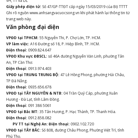
VH, TT và DL
Giấy phép điện tử:
Số 47/GP-TTĐT cấp ngày 15/03/2019 của Bộ TTTT
Ghi rõ nguồn www.anhsangvacuocsong.vn khi phát hành lại thông tin từ
trang web này.
Văn phòng đại diện
VPĐD tại TPHCM:
55 Nguyễn Thi, P. Chợ Lớn, TP. HCM.
VP làm việc:
A16 Đường số 18, P. Hiệp Bình, TP. HCM.
Điện thoại:
0909.824.647
VPĐD Khu vực ĐBSCL:
số 46A đường Nguyễn Văn Linh, phường Tân
An, TP Cần Thơ.
Điện thoại:
0913.974.403
VPĐD tại TRUNG TRUNG BỘ:
47 Lê Hồng Phong, phường Hải Châu,
TP Đà Nẵng.
Điện thoại:
0935.656.678
VPĐD tại TÂY NGUYÊN & NTB:
04 Trần Quý Cáp, phường Xuân
Hương - Đà Lạt, tỉnh Lâm Đồng.
Điện thoại:
091 386 5061
VPĐD tại Bắc MT:
35 Tân Hương, P. Hạc Thành, TP. Thanh Hóa.
Điện thoại:
0912.858.082
PV TT tại Nghệ An:
Điện thoại:
0902.102.720
VPĐD tại TÂY BẮC:
Số 808, đường Châu Phong, Phường Việt Trì, tỉnh
Phú Thọ.