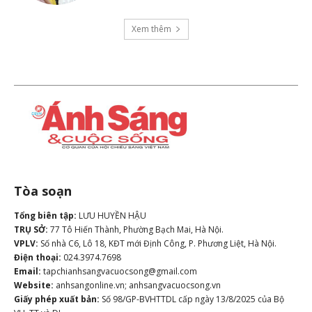
Xem thêm
Tòa soạn
Tổng biên tập:
LƯU HUYỀN HẬU
TRỤ SỞ:
77 Tô Hiến Thành, Phường Bạch Mai, Hà Nội.
VPLV:
Số nhà C6, Lô 18, KĐT mới Định Công, P. Phương Liệt, Hà Nội.
Điện thoại:
024.3974.7698
Email:
tapchianhsangvacuocsong@gmail.com
Website:
anhsangonline.vn; anhsangvacuocsong.vn
Giấy phép xuất bản:
Số 98/GP-BVHTTDL cấp ngày 13/8/2025 của Bộ