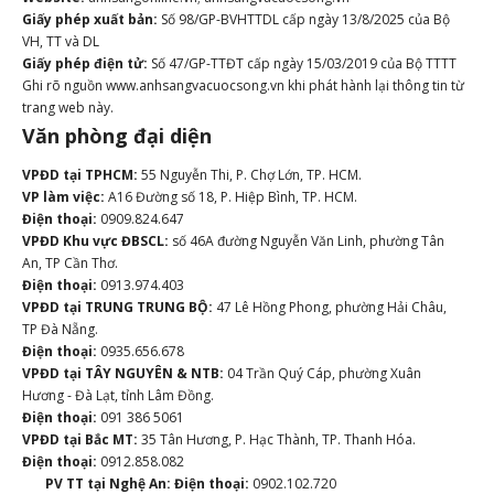
Giấy phép xuất bản:
Số 98/GP-BVHTTDL cấp ngày 13/8/2025 của Bộ
VH, TT và DL
Giấy phép điện tử:
Số 47/GP-TTĐT cấp ngày 15/03/2019 của Bộ TTTT
Ghi rõ nguồn www.anhsangvacuocsong.vn khi phát hành lại thông tin từ
trang web này.
Văn phòng đại diện
VPĐD tại TPHCM:
55 Nguyễn Thi, P. Chợ Lớn, TP. HCM.
VP làm việc:
A16 Đường số 18, P. Hiệp Bình, TP. HCM.
Điện thoại:
0909.824.647
VPĐD Khu vực ĐBSCL:
số 46A đường Nguyễn Văn Linh, phường Tân
An, TP Cần Thơ.
Điện thoại:
0913.974.403
VPĐD tại TRUNG TRUNG BỘ:
47 Lê Hồng Phong, phường Hải Châu,
TP Đà Nẵng.
Điện thoại:
0935.656.678
VPĐD tại TÂY NGUYÊN & NTB:
04 Trần Quý Cáp, phường Xuân
Hương - Đà Lạt, tỉnh Lâm Đồng.
Điện thoại:
091 386 5061
VPĐD tại Bắc MT:
35 Tân Hương, P. Hạc Thành, TP. Thanh Hóa.
Điện thoại:
0912.858.082
PV TT tại Nghệ An:
Điện thoại:
0902.102.720