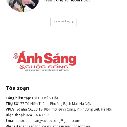
hiệu trong và ngoài nước
Xem thêm
Tòa soạn
Tổng biên tập:
LƯU HUYỀN HẬU
TRỤ SỞ:
77 Tô Hiến Thành, Phường Bạch Mai, Hà Nội.
VPLV:
Số nhà C6, Lô 18, KĐT mới Định Công, P. Phương Liệt, Hà Nội.
Điện thoại:
024.3974.7698
Email:
tapchianhsangvacuocsong@gmail.com
Website:
anhsangonline.vn; anhsangvacuocsong.vn