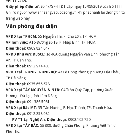
VH, TT và DL
Giấy phép điện tử:
Số 47/GP-TTĐT cấp ngày 15/03/2019 của Bộ TTTT
Ghi rõ nguồn www.anhsangvacuocsong.vn khi phát hành lại thông tin từ
trang web này.
Văn phòng đại diện
VPĐD tại TPHCM:
55 Nguyễn Thi, P. Chợ Lớn, TP. HCM.
VP làm việc:
A16 Đường số 18, P. Hiệp Bình, TP. HCM.
Điện thoại:
0909.824.647
VPĐD Khu vực ĐBSCL:
số 46A đường Nguyễn Văn Linh, phường Tân
An, TP Cần Thơ.
Điện thoại:
0913.974.403
VPĐD tại TRUNG TRUNG BỘ:
47 Lê Hồng Phong, phường Hải Châu,
TP Đà Nẵng.
Điện thoại:
0935.656.678
VPĐD tại TÂY NGUYÊN & NTB:
04 Trần Quý Cáp, phường Xuân
Hương - Đà Lạt, tỉnh Lâm Đồng.
Điện thoại:
091 386 5061
VPĐD tại Bắc MT:
35 Tân Hương, P. Hạc Thành, TP. Thanh Hóa.
Điện thoại:
0912.858.082
PV TT tại Nghệ An:
Điện thoại:
0902.102.720
VPĐD tại TÂY BẮC:
Số 808, đường Châu Phong, Phường Việt Trì, tỉnh
Phú Thọ.