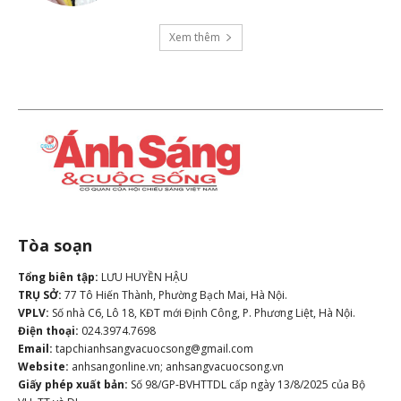
Xem thêm
Tòa soạn
Tổng biên tập:
LƯU HUYỀN HẬU
TRỤ SỞ:
77 Tô Hiến Thành, Phường Bạch Mai, Hà Nội.
VPLV:
Số nhà C6, Lô 18, KĐT mới Định Công, P. Phương Liệt, Hà Nội.
Điện thoại:
024.3974.7698
Email:
tapchianhsangvacuocsong@gmail.com
Website:
anhsangonline.vn; anhsangvacuocsong.vn
Giấy phép xuất bản:
Số 98/GP-BVHTTDL cấp ngày 13/8/2025 của Bộ