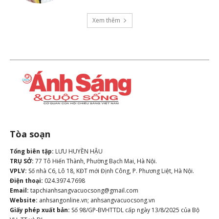
Xem thêm
Tòa soạn
Tổng biên tập:
LƯU HUYỀN HẬU
TRỤ SỞ:
77 Tô Hiến Thành, Phường Bạch Mai, Hà Nội.
VPLV:
Số nhà C6, Lô 18, KĐT mới Định Công, P. Phương Liệt, Hà Nội.
Điện thoại:
024.3974.7698
Email:
tapchianhsangvacuocsong@gmail.com
Website:
anhsangonline.vn; anhsangvacuocsong.vn
Giấy phép xuất bản:
Số 98/GP-BVHTTDL cấp ngày 13/8/2025 của Bộ