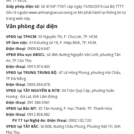
VH, TT và DL
Giấy phép điện tử:
Số 47/GP-TTĐT cấp ngày 15/03/2019 của Bộ TTTT
Ghi rõ nguồn www.anhsangvacuocsong.vn khi phát hành lại thông tin từ
trang web này.
Văn phòng đại diện
VPĐD tại TPHCM:
55 Nguyễn Thi, P. Chợ Lớn, TP. HCM.
VP làm việc:
A16 Đường số 18, P. Hiệp Bình, TP. HCM.
Điện thoại:
0909.824.647
VPĐD Khu vực ĐBSCL:
số 46A đường Nguyễn Văn Linh, phường Tân
An, TP Cần Thơ.
Điện thoại:
0913.974.403
VPĐD tại TRUNG TRUNG BỘ:
47 Lê Hồng Phong, phường Hải Châu,
TP Đà Nẵng.
Điện thoại:
0935.656.678
VPĐD tại TÂY NGUYÊN & NTB:
04 Trần Quý Cáp, phường Xuân
Hương - Đà Lạt, tỉnh Lâm Đồng.
Điện thoại:
091 386 5061
VPĐD tại Bắc MT:
35 Tân Hương, P. Hạc Thành, TP. Thanh Hóa.
Điện thoại:
0912.858.082
PV TT tại Nghệ An:
Điện thoại:
0902.102.720
VPĐD tại TÂY BẮC:
Số 808, đường Châu Phong, Phường Việt Trì, tỉnh
Phú Thọ.