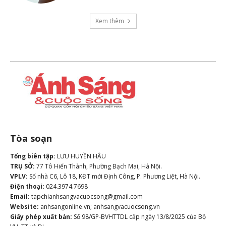
Xem thêm
Tòa soạn
Tổng biên tập:
LƯU HUYỀN HẬU
TRỤ SỞ:
77 Tô Hiến Thành, Phường Bạch Mai, Hà Nội.
VPLV:
Số nhà C6, Lô 18, KĐT mới Định Công, P. Phương Liệt, Hà Nội.
Điện thoại:
024.3974.7698
Email:
tapchianhsangvacuocsong@gmail.com
Website:
anhsangonline.vn; anhsangvacuocsong.vn
Giấy phép xuất bản:
Số 98/GP-BVHTTDL cấp ngày 13/8/2025 của Bộ