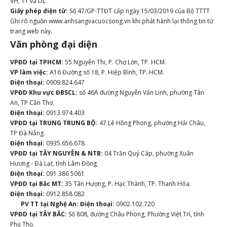
VH, TT và DL
Giấy phép điện tử:
Số 47/GP-TTĐT cấp ngày 15/03/2019 của Bộ TTTT
Ghi rõ nguồn www.anhsangvacuocsong.vn khi phát hành lại thông tin từ
trang web này.
Văn phòng đại diện
VPĐD tại TPHCM:
55 Nguyễn Thi, P. Chợ Lớn, TP. HCM.
VP làm việc:
A16 Đường số 18, P. Hiệp Bình, TP. HCM.
Điện thoại:
0909.824.647
VPĐD Khu vực ĐBSCL:
số 46A đường Nguyễn Văn Linh, phường Tân
An, TP Cần Thơ.
Điện thoại:
0913.974.403
VPĐD tại TRUNG TRUNG BỘ:
47 Lê Hồng Phong, phường Hải Châu,
TP Đà Nẵng.
Điện thoại:
0935.656.678
VPĐD tại TÂY NGUYÊN & NTB:
04 Trần Quý Cáp, phường Xuân
Hương - Đà Lạt, tỉnh Lâm Đồng.
Điện thoại:
091 386 5061
VPĐD tại Bắc MT:
35 Tân Hương, P. Hạc Thành, TP. Thanh Hóa.
Điện thoại:
0912.858.082
PV TT tại Nghệ An:
Điện thoại:
0902.102.720
VPĐD tại TÂY BẮC:
Số 808, đường Châu Phong, Phường Việt Trì, tỉnh
Phú Thọ.