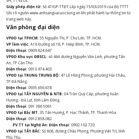
VH, TT và DL
Giấy phép điện tử:
Số 47/GP-TTĐT cấp ngày 15/03/2019 của Bộ TTTT
Ghi rõ nguồn www.anhsangvacuocsong.vn khi phát hành lại thông tin từ
trang web này.
Văn phòng đại diện
VPĐD tại TPHCM:
55 Nguyễn Thi, P. Chợ Lớn, TP. HCM.
VP làm việc:
A16 Đường số 18, P. Hiệp Bình, TP. HCM.
Điện thoại:
0909.824.647
VPĐD Khu vực ĐBSCL:
số 46A đường Nguyễn Văn Linh, phường Tân
An, TP Cần Thơ.
Điện thoại:
0913.974.403
VPĐD tại TRUNG TRUNG BỘ:
47 Lê Hồng Phong, phường Hải Châu,
TP Đà Nẵng.
Điện thoại:
0935.656.678
VPĐD tại TÂY NGUYÊN & NTB:
04 Trần Quý Cáp, phường Xuân
Hương - Đà Lạt, tỉnh Lâm Đồng.
Điện thoại:
091 386 5061
VPĐD tại Bắc MT:
35 Tân Hương, P. Hạc Thành, TP. Thanh Hóa.
Điện thoại:
0912.858.082
PV TT tại Nghệ An:
Điện thoại:
0902.102.720
VPĐD tại TÂY BẮC:
Số 808, đường Châu Phong, Phường Việt Trì, tỉnh
Phú Thọ.