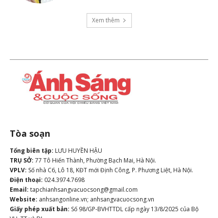
Xem thêm
Tòa soạn
Tổng biên tập:
LƯU HUYỀN HẬU
TRỤ SỞ:
77 Tô Hiến Thành, Phường Bạch Mai, Hà Nội.
VPLV:
Số nhà C6, Lô 18, KĐT mới Định Công, P. Phương Liệt, Hà Nội.
Điện thoại:
024.3974.7698
Email:
tapchianhsangvacuocsong@gmail.com
Website:
anhsangonline.vn; anhsangvacuocsong.vn
Giấy phép xuất bản:
Số 98/GP-BVHTTDL cấp ngày 13/8/2025 của Bộ