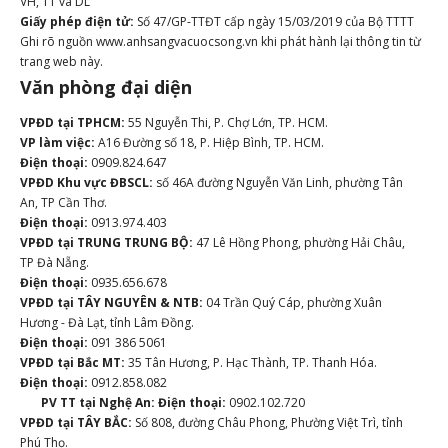
VH, TT và DL
Giấy phép điện tử:
Số 47/GP-TTĐT cấp ngày 15/03/2019 của Bộ TTTT
Ghi rõ nguồn www.anhsangvacuocsong.vn khi phát hành lại thông tin từ
trang web này.
Văn phòng đại diện
VPĐD tại TPHCM:
55 Nguyễn Thi, P. Chợ Lớn, TP. HCM.
VP làm việc:
A16 Đường số 18, P. Hiệp Bình, TP. HCM.
Điện thoại:
0909.824.647
VPĐD Khu vực ĐBSCL:
số 46A đường Nguyễn Văn Linh, phường Tân
An, TP Cần Thơ.
Điện thoại:
0913.974.403
VPĐD tại TRUNG TRUNG BỘ:
47 Lê Hồng Phong, phường Hải Châu,
TP Đà Nẵng.
Điện thoại:
0935.656.678
VPĐD tại TÂY NGUYÊN & NTB:
04 Trần Quý Cáp, phường Xuân
Hương - Đà Lạt, tỉnh Lâm Đồng.
Điện thoại:
091 386 5061
VPĐD tại Bắc MT:
35 Tân Hương, P. Hạc Thành, TP. Thanh Hóa.
Điện thoại:
0912.858.082
PV TT tại Nghệ An:
Điện thoại:
0902.102.720
VPĐD tại TÂY BẮC:
Số 808, đường Châu Phong, Phường Việt Trì, tỉnh
Phú Thọ.