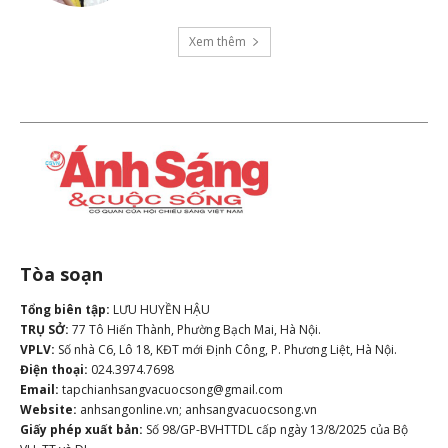
Xem thêm
Tòa soạn
Tổng biên tập:
LƯU HUYỀN HẬU
TRỤ SỞ:
77 Tô Hiến Thành, Phường Bạch Mai, Hà Nội.
VPLV:
Số nhà C6, Lô 18, KĐT mới Định Công, P. Phương Liệt, Hà Nội.
Điện thoại:
024.3974.7698
Email:
tapchianhsangvacuocsong@gmail.com
Website:
anhsangonline.vn; anhsangvacuocsong.vn
Giấy phép xuất bản:
Số 98/GP-BVHTTDL cấp ngày 13/8/2025 của Bộ