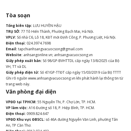
Tòa soạn
Tổng biên tập:
LƯU HUYỀN HẬU
TRỤ SỞ:
77 Tô Hiến Thành, Phường Bạch Mai, Hà Nội.
VPLV:
Số nhà C6, Lô 18, KĐT mới Định Công, P. Phương Liệt, Hà Nội.
Điện thoại:
024.3974.7698
Email:
tapchianhsangvacuocsong@gmail.com
Website:
anhsangonline.vn; anhsangvacuocsong.vn
Giấy phép xuất bản:
Số 98/GP-BVHTTDL cấp ngày 13/8/2025 của Bộ
VH, TT và DL
Giấy phép điện tử:
Số 47/GP-TTĐT cấp ngày 15/03/2019 của Bộ TTTT
Ghi rõ nguồn www.anhsangvacuocsong.vn khi phát hành lại thông tin từ
trang web này.
Văn phòng đại diện
VPĐD tại TPHCM:
55 Nguyễn Thi, P. Chợ Lớn, TP. HCM.
VP làm việc:
A16 Đường số 18, P. Hiệp Bình, TP. HCM.
Điện thoại:
0909.824.647
VPĐD Khu vực ĐBSCL:
số 46A đường Nguyễn Văn Linh, phường Tân
An, TP Cần Thơ.