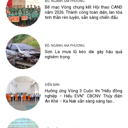
BỘ, NGÀNH, ĐỊA PHƯƠNG
Bế mạc Vòng chung kết Hội thao CAND
năm 2026: Thành công toàn diện, lan tỏa
tinh thần rèn luyện, sẵn sàng chiến đấu
BỘ, NGÀNH, ĐỊA PHƯƠNG
Sơn La mưa lũ kéo dài gây hậu quả
nghiêm trọng
DIỄN ĐÀN
Hưởng ứng Vòng 3 Cuộc thi “Hiểu đồng
nghiệp – Hiểu EVN”: CBCNV Thủy điện
An Khê – Ka Nak sẵn sàng sáng tạo...