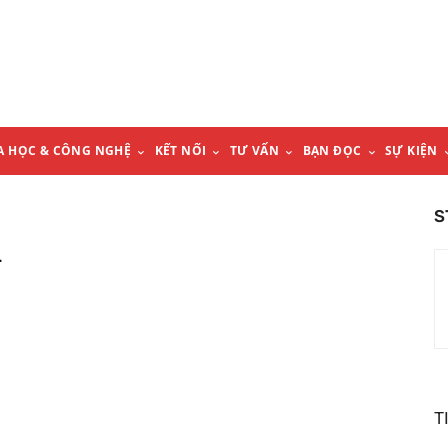
A HỌC & CÔNG NGHỆ
KẾT NỐI
TƯ VẤN
BẠN ĐỌC
SỰ KIỆN
S
L
T