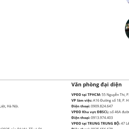
Văn phòng đại diện
VPĐD tại TPHCM:
55 Nguyễn Thi, P
VP làm việc:
A16 Đường số 18, P. H
iệt, Hà Nội.
Điện thoại:
0909.824.647
VPĐD Khu vực ĐBSCL:
số 46A đườn
Điện thoại:
0913.974.403
VPĐD tại TRUNG TRUNG BỘ:
47 Lê