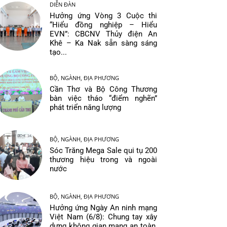
DIỄN ĐÀN
Hưởng ứng Vòng 3 Cuộc thi
“Hiểu đồng nghiệp – Hiểu
EVN”: CBCNV Thủy điện An
Khê – Ka Nak sẵn sàng sáng
tạo...
BỘ, NGÀNH, ĐỊA PHƯƠNG
Cần Thơ và Bộ Công Thương
bàn việc tháo “điểm nghẽn”
phát triển năng lượng
BỘ, NGÀNH, ĐỊA PHƯƠNG
Sóc Trăng Mega Sale qui tụ 200
thương hiệu trong và ngoài
nước
BỘ, NGÀNH, ĐỊA PHƯƠNG
Hưởng ứng Ngày An ninh mạng
Việt Nam (6/8): Chung tay xây
dựng không gian mạng an toàn,