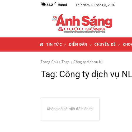
C
Thứ Năm, 6 Tháng 8, 2026
31.2
Hanoi
T
TIN TỨC
DIỄN ĐÀN
CHUYÊN ĐỀ
KHO
R
Trang Chủ
Tags
Công ty dịch vụ NL
Tag:
Công ty dịch vụ N
A
N
G
Không có bài viết để hiển thị
C
H