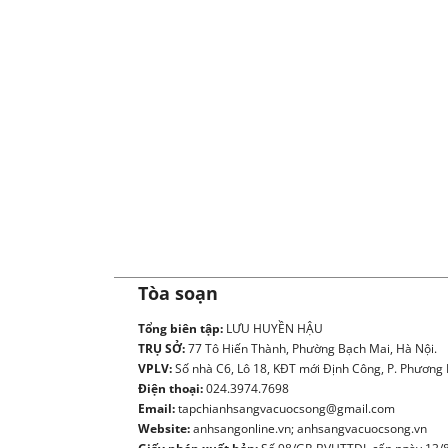
Tòa soạn
Tổng biên tập:
LƯU HUYỀN HẬU
TRỤ SỞ:
77 Tô Hiến Thành, Phường Bạch Mai, Hà Nội.
VPLV:
Số nhà C6, Lô 18, KĐT mới Định Công, P. Phương L
Điện thoại:
024.3974.7698
Email:
tapchianhsangvacuocsong@gmail.com
Website:
anhsangonline.vn; anhsangvacuocsong.vn