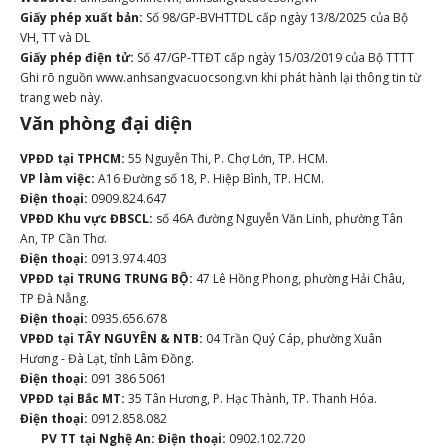
Giấy phép xuất bản:
Số 98/GP-BVHTTDL cấp ngày 13/8/2025 của Bộ
VH, TT và DL
Giấy phép điện tử:
Số 47/GP-TTĐT cấp ngày 15/03/2019 của Bộ TTTT
Ghi rõ nguồn www.anhsangvacuocsong.vn khi phát hành lại thông tin từ
trang web này.
Văn phòng đại diện
VPĐD tại TPHCM:
55 Nguyễn Thi, P. Chợ Lớn, TP. HCM.
VP làm việc:
A16 Đường số 18, P. Hiệp Bình, TP. HCM.
Điện thoại:
0909.824.647
VPĐD Khu vực ĐBSCL:
số 46A đường Nguyễn Văn Linh, phường Tân
An, TP Cần Thơ.
Điện thoại:
0913.974.403
VPĐD tại TRUNG TRUNG BỘ:
47 Lê Hồng Phong, phường Hải Châu,
TP Đà Nẵng.
Điện thoại:
0935.656.678
VPĐD tại TÂY NGUYÊN & NTB:
04 Trần Quý Cáp, phường Xuân
Hương - Đà Lạt, tỉnh Lâm Đồng.
Điện thoại:
091 386 5061
VPĐD tại Bắc MT:
35 Tân Hương, P. Hạc Thành, TP. Thanh Hóa.
Điện thoại:
0912.858.082
PV TT tại Nghệ An:
Điện thoại:
0902.102.720