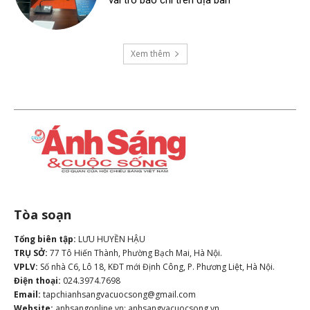
vai trò báo chí trên địa bàn
Xem thêm
Tòa soạn
Tổng biên tập:
LƯU HUYỀN HẬU
TRỤ SỞ:
77 Tô Hiến Thành, Phường Bạch Mai, Hà Nội.
VPLV:
Số nhà C6, Lô 18, KĐT mới Định Công, P. Phương Liệt, Hà Nội.
Điện thoại:
024.3974.7698
Email:
tapchianhsangvacuocsong@gmail.com
Website:
anhsangonline.vn; anhsangvacuocsong.vn