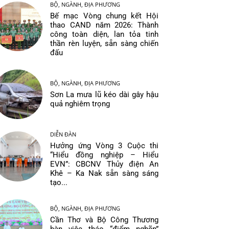
BỘ, NGÀNH, ĐỊA PHƯƠNG
Bế mạc Vòng chung kết Hội
thao CAND năm 2026: Thành
công toàn diện, lan tỏa tinh
thần rèn luyện, sẵn sàng chiến
đấu
BỘ, NGÀNH, ĐỊA PHƯƠNG
Sơn La mưa lũ kéo dài gây hậu
quả nghiêm trọng
DIỄN ĐÀN
Hưởng ứng Vòng 3 Cuộc thi
“Hiểu đồng nghiệp – Hiểu
EVN”: CBCNV Thủy điện An
Khê – Ka Nak sẵn sàng sáng
tạo...
BỘ, NGÀNH, ĐỊA PHƯƠNG
Cần Thơ và Bộ Công Thương