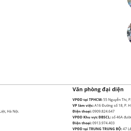
Văn phòng đại diện
VPĐD tại TPHCM:
55 Nguyễn Thi, P
VP làm việc:
A16 Đường số 18, P. H
iệt, Hà Nội.
Điện thoại:
0909.824.647
VPĐD Khu vực ĐBSCL:
số 46A đườn
Điện thoại:
0913.974.403
VPĐD tại TRUNG TRUNG BỘ:
47 Lê