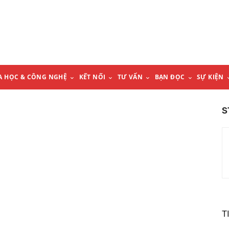
A HỌC & CÔNG NGHỆ
KẾT NỐI
TƯ VẤN
BẠN ĐỌC
SỰ KIỆN
S
T