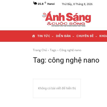
C
Thứ Bảy, 8 Tháng 8, 2026
25.8
Hanoi
T
TIN TỨC
DIỄN ĐÀN
CHUYÊN ĐỀ
KHO
R
Trang Chủ
Tags
Công nghệ nano
Tag:
công nghệ nano
A
N
G
Không có bài viết để hiển thị
C
H