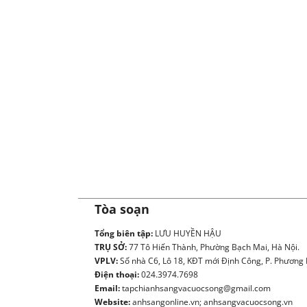
Tòa soạn
Tổng biên tập:
LƯU HUYỀN HẬU
TRỤ SỞ:
77 Tô Hiến Thành, Phường Bạch Mai, Hà Nội.
VPLV:
Số nhà C6, Lô 18, KĐT mới Định Công, P. Phương L
Điện thoại:
024.3974.7698
Email:
tapchianhsangvacuocsong@gmail.com
Website:
anhsangonline.vn; anhsangvacuocsong.vn