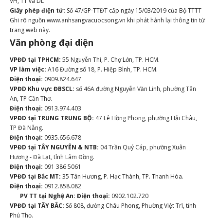
VH, TT và DL
Giấy phép điện tử:
Số 47/GP-TTĐT cấp ngày 15/03/2019 của Bộ TTTT
Ghi rõ nguồn www.anhsangvacuocsong.vn khi phát hành lại thông tin từ
trang web này.
Văn phòng đại diện
VPĐD tại TPHCM:
55 Nguyễn Thi, P. Chợ Lớn, TP. HCM.
VP làm việc:
A16 Đường số 18, P. Hiệp Bình, TP. HCM.
Điện thoại:
0909.824.647
VPĐD Khu vực ĐBSCL:
số 46A đường Nguyễn Văn Linh, phường Tân
An, TP Cần Thơ.
Điện thoại:
0913.974.403
VPĐD tại TRUNG TRUNG BỘ:
47 Lê Hồng Phong, phường Hải Châu,
TP Đà Nẵng.
Điện thoại:
0935.656.678
VPĐD tại TÂY NGUYÊN & NTB:
04 Trần Quý Cáp, phường Xuân
Hương - Đà Lạt, tỉnh Lâm Đồng.
Điện thoại:
091 386 5061
VPĐD tại Bắc MT:
35 Tân Hương, P. Hạc Thành, TP. Thanh Hóa.
Điện thoại:
0912.858.082
PV TT tại Nghệ An:
Điện thoại:
0902.102.720
VPĐD tại TÂY BẮC:
Số 808, đường Châu Phong, Phường Việt Trì, tỉnh
Phú Thọ.