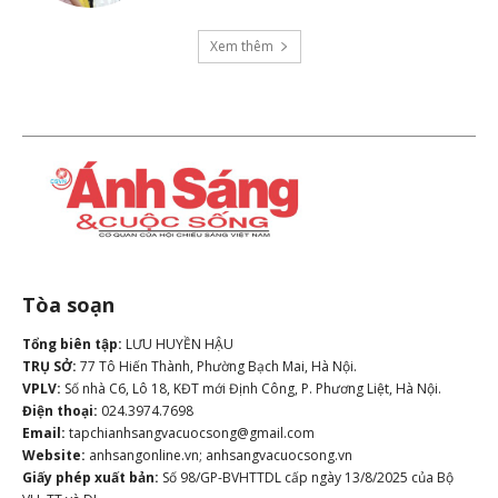
Xem thêm
Tòa soạn
Tổng biên tập:
LƯU HUYỀN HẬU
TRỤ SỞ:
77 Tô Hiến Thành, Phường Bạch Mai, Hà Nội.
VPLV:
Số nhà C6, Lô 18, KĐT mới Định Công, P. Phương Liệt, Hà Nội.
Điện thoại:
024.3974.7698
Email:
tapchianhsangvacuocsong@gmail.com
Website:
anhsangonline.vn; anhsangvacuocsong.vn
Giấy phép xuất bản:
Số 98/GP-BVHTTDL cấp ngày 13/8/2025 của Bộ