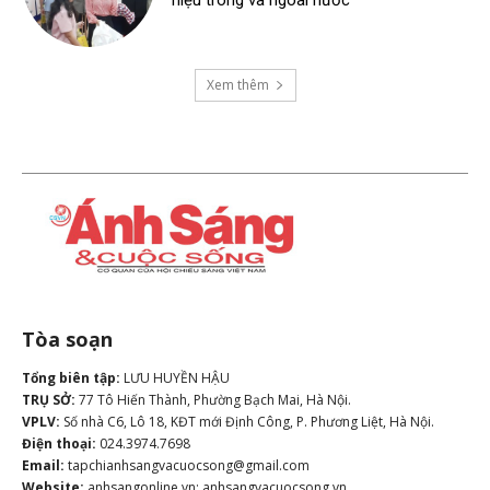
hiệu trong và ngoài nước
Xem thêm
Tòa soạn
Tổng biên tập:
LƯU HUYỀN HẬU
TRỤ SỞ:
77 Tô Hiến Thành, Phường Bạch Mai, Hà Nội.
VPLV:
Số nhà C6, Lô 18, KĐT mới Định Công, P. Phương Liệt, Hà Nội.
Điện thoại:
024.3974.7698
Email:
tapchianhsangvacuocsong@gmail.com
Website:
anhsangonline.vn; anhsangvacuocsong.vn