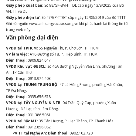
Giấy phép xuất bản:
Số 98/GP-BVHTTDL cấp ngày 13/8/2025 của Bộ
VH, TT và DL
Giấy phép điện tử:
Số 47/GP-TTĐT cấp ngày 15/03/2019 của Bộ TTTT
Ghi rõ nguồn www.anhsangvacuocsong.vn khi phát hành lại thông tin từ
trang web này.
Văn phòng đại diện
VPĐD tại TPHCM:
55 Nguyễn Thi, P. Chợ Lớn, TP. HCM.
VP làm việc:
A16 Đường số 18, P. Hiệp Bình, TP. HCM.
Điện thoại:
0909.824.647
VPĐD Khu vực ĐBSCL:
số 46A đường Nguyễn Văn Linh, phường Tân
An, TP Cần Thơ.
Điện thoại:
0913.974.403
VPĐD tại TRUNG TRUNG BỘ:
47 Lê Hồng Phong, phường Hải Châu,
TP Đà Nẵng.
Điện thoại:
0935.656.678
VPĐD tại TÂY NGUYÊN & NTB:
04 Trần Quý Cáp, phường Xuân
Hương - Đà Lạt, tỉnh Lâm Đồng.
Điện thoại:
091 386 5061
VPĐD tại Bắc MT:
35 Tân Hương, P. Hạc Thành, TP. Thanh Hóa.
Điện thoại:
0912.858.082
PV TT tại Nghệ An:
Điện thoại:
0902.102.720