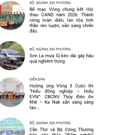
BỘ, NGÀNH, ĐỊA PHƯƠNG
Bế mạc Vòng chung kết Hội
thao CAND năm 2026: Thành
công toàn diện, lan tỏa tinh
thần rèn luyện, sẵn sàng chiến
đấu
BỘ, NGÀNH, ĐỊA PHƯƠNG
Sơn La mưa lũ kéo dài gây hậu
quả nghiêm trọng
DIỄN ĐÀN
Hưởng ứng Vòng 3 Cuộc thi
“Hiểu đồng nghiệp – Hiểu
EVN”: CBCNV Thủy điện An
Khê – Ka Nak sẵn sàng sáng
tạo...
BỘ, NGÀNH, ĐỊA PHƯƠNG
Cần Thơ và Bộ Công Thương