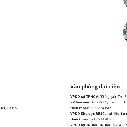
Văn phòng đại diện
VPĐD tại TPHCM:
55 Nguyễn Thi, P
VP làm việc:
A16 Đường số 18, P. H
iệt, Hà Nội.
Điện thoại:
0909.824.647
VPĐD Khu vực ĐBSCL:
số 46A đườn
Điện thoại:
0913.974.403
VPĐD tại TRUNG TRUNG BỘ:
47 Lê