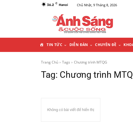
C
Chủ Nhật, 9 Tháng 8, 2026
36.2
Hanoi
T
TIN TỨC
DIỄN ĐÀN
CHUYÊN ĐỀ
KHO
R
Trang Chủ
Tags
Chương trình MTQG
Tag:
Chương trình MT
A
N
G
Không có bài viết để hiển thị
C
H