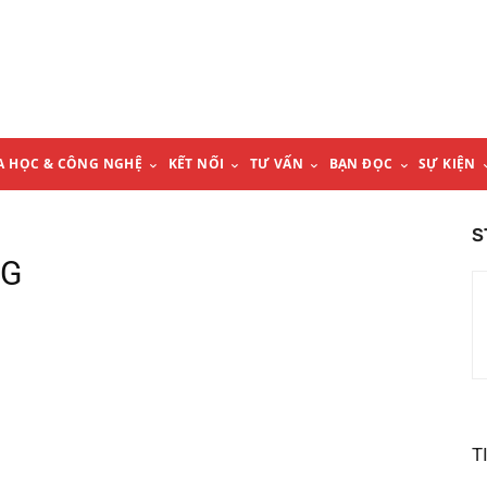
A HỌC & CÔNG NGHỆ
KẾT NỐI
TƯ VẤN
BẠN ĐỌC
SỰ KIỆN
S
QG
T