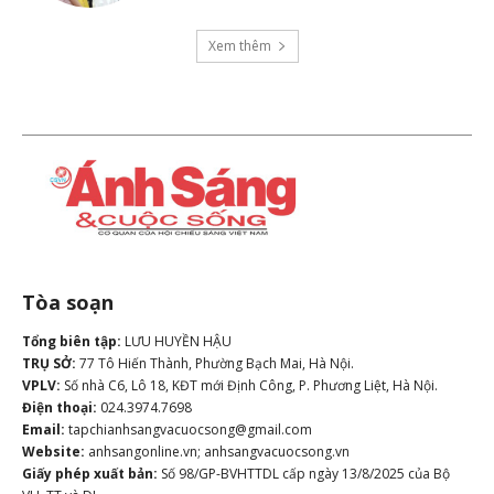
Xem thêm
Tòa soạn
Tổng biên tập:
LƯU HUYỀN HẬU
TRỤ SỞ:
77 Tô Hiến Thành, Phường Bạch Mai, Hà Nội.
VPLV:
Số nhà C6, Lô 18, KĐT mới Định Công, P. Phương Liệt, Hà Nội.
Điện thoại:
024.3974.7698
Email:
tapchianhsangvacuocsong@gmail.com
Website:
anhsangonline.vn; anhsangvacuocsong.vn
Giấy phép xuất bản:
Số 98/GP-BVHTTDL cấp ngày 13/8/2025 của Bộ