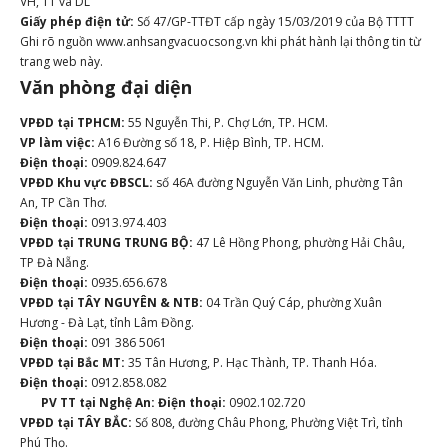
VH, TT và DL
Giấy phép điện tử:
Số 47/GP-TTĐT cấp ngày 15/03/2019 của Bộ TTTT
Ghi rõ nguồn www.anhsangvacuocsong.vn khi phát hành lại thông tin từ
trang web này.
Văn phòng đại diện
VPĐD tại TPHCM:
55 Nguyễn Thi, P. Chợ Lớn, TP. HCM.
VP làm việc:
A16 Đường số 18, P. Hiệp Bình, TP. HCM.
Điện thoại:
0909.824.647
VPĐD Khu vực ĐBSCL:
số 46A đường Nguyễn Văn Linh, phường Tân
An, TP Cần Thơ.
Điện thoại:
0913.974.403
VPĐD tại TRUNG TRUNG BỘ:
47 Lê Hồng Phong, phường Hải Châu,
TP Đà Nẵng.
Điện thoại:
0935.656.678
VPĐD tại TÂY NGUYÊN & NTB:
04 Trần Quý Cáp, phường Xuân
Hương - Đà Lạt, tỉnh Lâm Đồng.
Điện thoại:
091 386 5061
VPĐD tại Bắc MT:
35 Tân Hương, P. Hạc Thành, TP. Thanh Hóa.
Điện thoại:
0912.858.082
PV TT tại Nghệ An:
Điện thoại:
0902.102.720
VPĐD tại TÂY BẮC:
Số 808, đường Châu Phong, Phường Việt Trì, tỉnh
Phú Thọ.