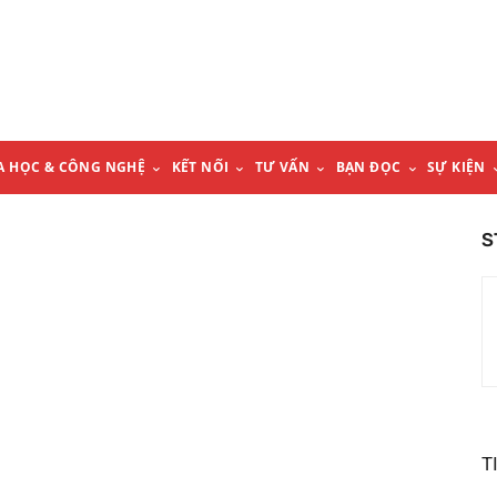
A HỌC & CÔNG NGHỆ
KẾT NỐI
TƯ VẤN
BẠN ĐỌC
SỰ KIỆN
S
T