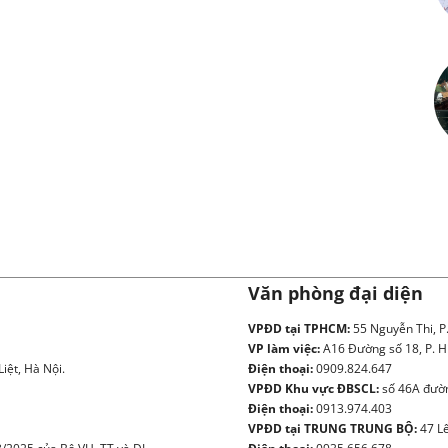
Văn phòng đại diện
VPĐD tại TPHCM:
55 Nguyễn Thi, P
VP làm việc:
A16 Đường số 18, P. H
iệt, Hà Nội.
Điện thoại:
0909.824.647
VPĐD Khu vực ĐBSCL:
số 46A đườn
Điện thoại:
0913.974.403
VPĐD tại TRUNG TRUNG BỘ:
47 Lê