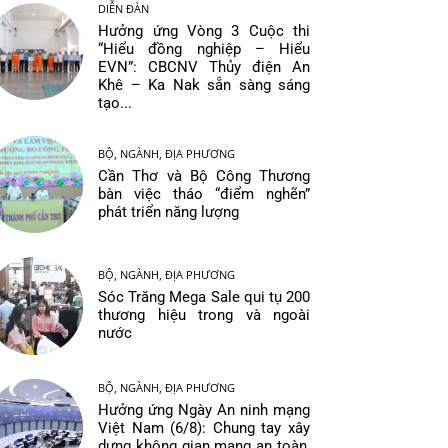
DIỄN ĐÀN
Hưởng ứng Vòng 3 Cuộc thi
“Hiểu đồng nghiệp – Hiểu
EVN”: CBCNV Thủy điện An
Khê – Ka Nak sẵn sàng sáng
tạo...
BỘ, NGÀNH, ĐỊA PHƯƠNG
Cần Thơ và Bộ Công Thương
bàn việc tháo “điểm nghẽn”
phát triển năng lượng
BỘ, NGÀNH, ĐỊA PHƯƠNG
Sóc Trăng Mega Sale qui tụ 200
thương hiệu trong và ngoài
nước
BỘ, NGÀNH, ĐỊA PHƯƠNG
Hưởng ứng Ngày An ninh mạng
Việt Nam (6/8): Chung tay xây
dựng không gian mạng an toàn,