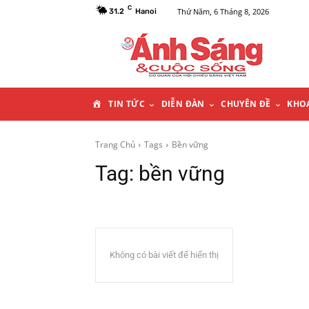
C
Thứ Năm, 6 Tháng 8, 2026
31.2
Hanoi
T
TIN TỨC
DIỄN ĐÀN
CHUYÊN ĐỀ
KHO
R
Trang Chủ
Tags
Bền vững
Tag:
bền vững
A
N
G
Không có bài viết để hiển thị
C
H