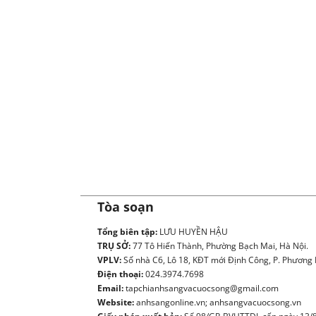
Tòa soạn
Tổng biên tập:
LƯU HUYỀN HẬU
TRỤ SỞ:
77 Tô Hiến Thành, Phường Bạch Mai, Hà Nội.
VPLV:
Số nhà C6, Lô 18, KĐT mới Định Công, P. Phương L
Điện thoại:
024.3974.7698
Email:
tapchianhsangvacuocsong@gmail.com
Website:
anhsangonline.vn; anhsangvacuocsong.vn