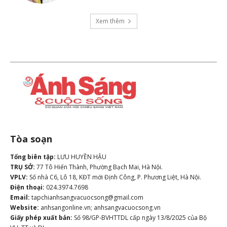
Xem thêm
Tòa soạn
Tổng biên tập:
LƯU HUYỀN HẬU
TRỤ SỞ:
77 Tô Hiến Thành, Phường Bạch Mai, Hà Nội.
VPLV:
Số nhà C6, Lô 18, KĐT mới Định Công, P. Phương Liệt, Hà Nội.
Điện thoại:
024.3974.7698
Email:
tapchianhsangvacuocsong@gmail.com
Website:
anhsangonline.vn; anhsangvacuocsong.vn
Giấy phép xuất bản:
Số 98/GP-BVHTTDL cấp ngày 13/8/2025 của Bộ