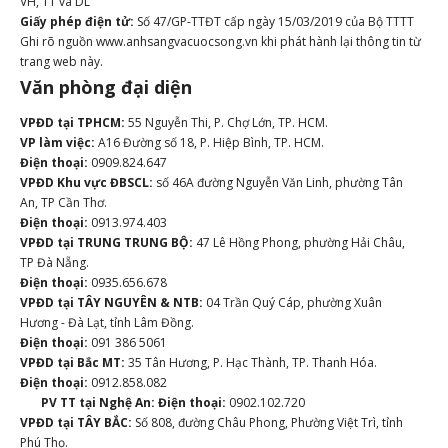
VH, TT và DL
Giấy phép điện tử:
Số 47/GP-TTĐT cấp ngày 15/03/2019 của Bộ TTTT
Ghi rõ nguồn www.anhsangvacuocsong.vn khi phát hành lại thông tin từ
trang web này.
Văn phòng đại diện
VPĐD tại TPHCM:
55 Nguyễn Thi, P. Chợ Lớn, TP. HCM.
VP làm việc:
A16 Đường số 18, P. Hiệp Bình, TP. HCM.
Điện thoại:
0909.824.647
VPĐD Khu vực ĐBSCL:
số 46A đường Nguyễn Văn Linh, phường Tân
An, TP Cần Thơ.
Điện thoại:
0913.974.403
VPĐD tại TRUNG TRUNG BỘ:
47 Lê Hồng Phong, phường Hải Châu,
TP Đà Nẵng.
Điện thoại:
0935.656.678
VPĐD tại TÂY NGUYÊN & NTB:
04 Trần Quý Cáp, phường Xuân
Hương - Đà Lạt, tỉnh Lâm Đồng.
Điện thoại:
091 386 5061
VPĐD tại Bắc MT:
35 Tân Hương, P. Hạc Thành, TP. Thanh Hóa.
Điện thoại:
0912.858.082
PV TT tại Nghệ An:
Điện thoại:
0902.102.720
VPĐD tại TÂY BẮC:
Số 808, đường Châu Phong, Phường Việt Trì, tỉnh
Phú Thọ.