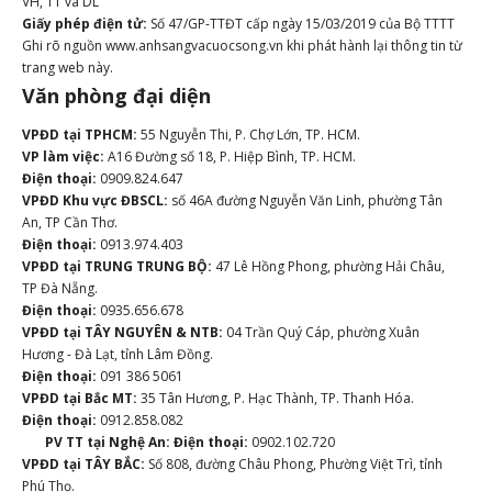
VH, TT và DL
Giấy phép điện tử:
Số 47/GP-TTĐT cấp ngày 15/03/2019 của Bộ TTTT
Ghi rõ nguồn www.anhsangvacuocsong.vn khi phát hành lại thông tin từ
trang web này.
Văn phòng đại diện
VPĐD tại TPHCM:
55 Nguyễn Thi, P. Chợ Lớn, TP. HCM.
VP làm việc:
A16 Đường số 18, P. Hiệp Bình, TP. HCM.
Điện thoại:
0909.824.647
VPĐD Khu vực ĐBSCL:
số 46A đường Nguyễn Văn Linh, phường Tân
An, TP Cần Thơ.
Điện thoại:
0913.974.403
VPĐD tại TRUNG TRUNG BỘ:
47 Lê Hồng Phong, phường Hải Châu,
TP Đà Nẵng.
Điện thoại:
0935.656.678
VPĐD tại TÂY NGUYÊN & NTB:
04 Trần Quý Cáp, phường Xuân
Hương - Đà Lạt, tỉnh Lâm Đồng.
Điện thoại:
091 386 5061
VPĐD tại Bắc MT:
35 Tân Hương, P. Hạc Thành, TP. Thanh Hóa.
Điện thoại:
0912.858.082
PV TT tại Nghệ An:
Điện thoại:
0902.102.720
VPĐD tại TÂY BẮC:
Số 808, đường Châu Phong, Phường Việt Trì, tỉnh
Phú Thọ.