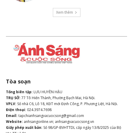
Xem thêm
Tòa soạn
Tổng biên tập:
LƯU HUYỀN HẬU
TRỤ SỞ:
77 Tô Hiến Thành, Phường Bạch Mai, Hà Nội.
VPLV:
Số nhà C6, Lô 18, KĐT mới Định Công, P. Phương Liệt, Hà Nội.
Điện thoại:
024.3974.7698
Email:
tapchianhsangvacuocsong@gmail.com
Website:
anhsangonline.vn; anhsangvacuocsong.vn
Giấy phép xuất bản:
Số 98/GP-BVHTTDL cấp ngày 13/8/2025 của Bộ